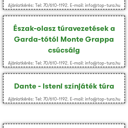
Ajánlatkérés: Tel: 70/610-1192. E-mail: info@top-tura.hu
Észak-olasz túravezetések a
Garda-tótól Monte Grappa
csúcsáig
Ajánlatkérés: Tel: 70/610-1192. E-mail: info@top-tura.hu
Dante - Isteni színjáték túra
Ajánlatkérés: Tel: 70/610-1192. E-mail: info@top-tura.hu