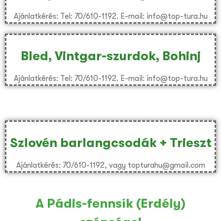
Ajánlatkérés: Tel: 70/610-1192. E-mail: info@top-tura.hu
Bled, Vintgar-szurdok, Bohinj
Ajánlatkérés: Tel: 70/610-1192. E-mail: info@top-tura.hu
Szlovén barlangcsodák + Trieszt
Ajánlatkérés: 70/610-1192, vagy topturahu@gmail.com
A Pádis-fennsík (Erdély)