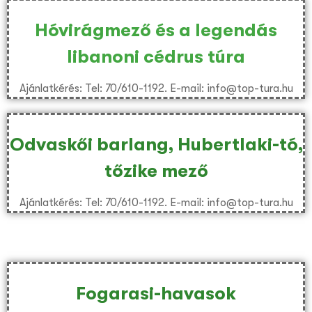
Hóvirágmező és a legendás
libanoni cédrus túra
Ajánlatkérés: Tel: 70/610-1192. E-mail: info@top-tura.hu
Odvaskői barlang, Hubertlaki-tó,
tőzike mező
Ajánlatkérés: Tel: 70/610-1192. E-mail: info@top-tura.hu
Fogarasi-havasok