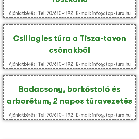
Ajánlatkérés: Tel: 70/610-1192. E-mail: info@top-tura.hu
Csillagles túra a Tisza-tavon
csónakból
Ajánlatkérés: Tel: 70/610-1192. E-mail: info@top-tura.hu
Badacsony, borkóstoló és
arborétum, 2 napos túravezetés
Ajánlatkérés: Tel: 70/610-1192. E-mail: info@top-tura.hu