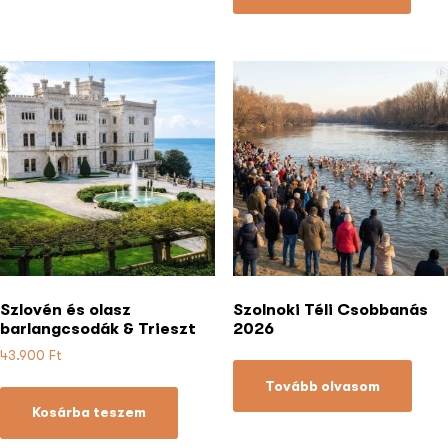
Szlovén és olasz
Szolnoki Téli Csobbanás
barlangcsodák & Trieszt
2026
43.900
Ft
Tovább olvasom
Kosárba teszem