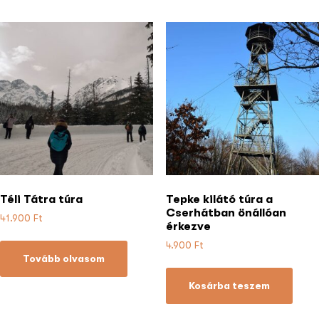
Téli Tátra túra
Tepke kilátó túra a
Cserhátban önállóan
41.900
Ft
érkezve
4.900
Ft
Tovább olvasom
Kosárba teszem