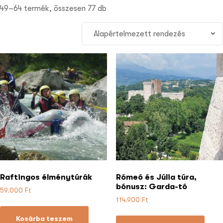
49–64 termék, összesen 77 db
Raftingos élménytúrák
Rómeó és Júlia túra,
bónusz: Garda-tó
59.000
Ft
114.900
Ft
Kosárba teszem