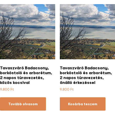
Tavaszváró Badacsony,
Tavaszváró Badacsony,
borkóstoló és arborétum,
borkóstoló és arborétum,
2 napos túravezetés,
2 napos túravezetés,
közös kocsival
önálló érkezéssel
9.800
Ft
9.800
Ft
Tovább olvasom
Kosárba teszem