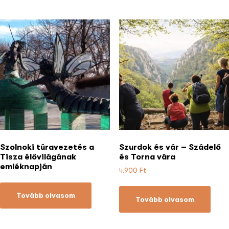
Szolnoki túravezetés a
Szurdok és vár – Szádelő
Tisza élővilágának
és Torna vára
emléknapján
4.900
Ft
Tovább olvasom
Tovább olvasom