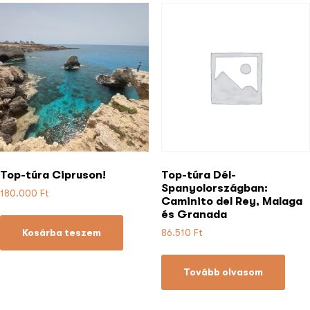
Top-túra Cipruson!
Top-túra Dél-
Spanyolországban:
180.000
Ft
Caminito del Rey, Malaga
és Granada
Kosárba teszem
86.510
Ft
Tovább olvasom