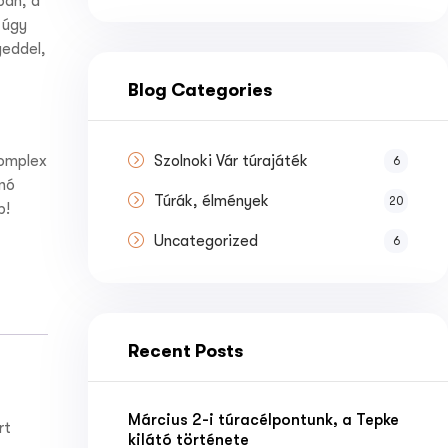
ban, a
 úgy
geddel,
Blog Categories
komplex
Szolnoki Vár túrajáték
6
nó
Túrák, élmények
20
b!
Uncategorized
6
Recent Posts
Március 2-i túracélpontunk, a Tepke
rt
kilátó története