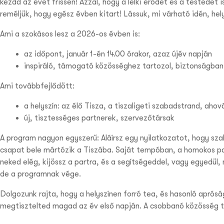
kezdd az évet frissen! Azzal, hogy a lelki erődet és a testede
reméljük, hogy egész évben kitart! Lássuk, mi várható idén, he
Ami a szokásos lesz a 2026-os évben is:
az időpont, január 1-én 14.00 órakor, azaz újév napján
inspiráló, támogató közösséghez tartozol, biztonságban
Ami továbbfejlődött:
a helyszín: az élő Tisza, a tiszaligeti szabadstrand, aho
új, tisztességes partnerek, szervezőtársak
A program nagyon egyszerű: Aláírsz egy nyilatkozatot, hogy sza
csapat bele mártózik a Tiszába. Saját tempóban, a homokos pa
neked elég, kijössz a partra, és a segítségeddel, vagy egyedül
de a programnak vége.
Dolgozunk rajta, hogy a helyszínen forró tea, és hasonló aprós
megtisztelted magad az év első napján. A csobbanó közösség t