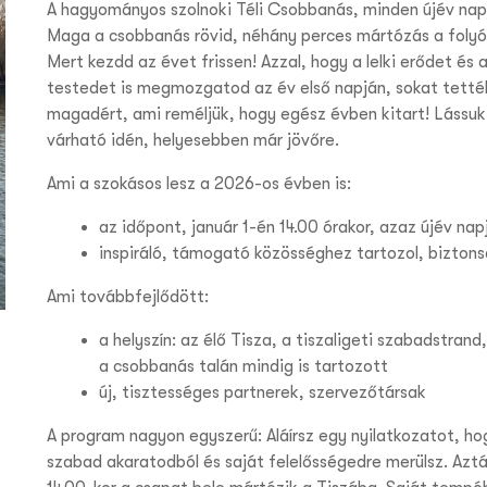
A hagyományos szolnoki Téli Csobbanás, minden újév nap
Maga a csobbanás rövid, néhány perces mártózás a folyó
Mert kezdd az évet frissen! Azzal, hogy a lelki erődet és 
testedet is megmozgatod az év első napján, sokat tetté
magadért, ami reméljük, hogy egész évben kitart! Lássuk
várható idén, helyesebben már jövőre.
Ami a szokásos lesz a 2026-os évben is:
az időpont, január 1-én 14.00 órakor, azaz újév nap
inspiráló, támogató közösséghez tartozol, bizton
Ami továbbfejlődött:
a helyszín: az élő Tisza, a tiszaligeti szabadstrand
a csobbanás talán mindig is tartozott
új, tisztességes partnerek, szervezőtársak
A program nagyon egyszerű: Aláírsz egy nyilatkozatot, ho
szabad akaratodból és saját felelősségedre merülsz. Azt