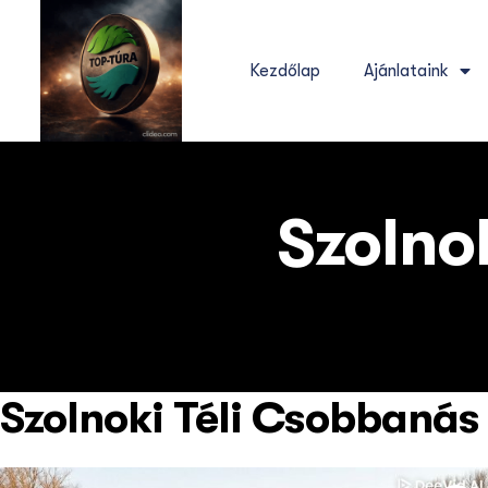
Kezdőlap
Ajánlataink
Szolno
Szolnoki Téli Csobbanás