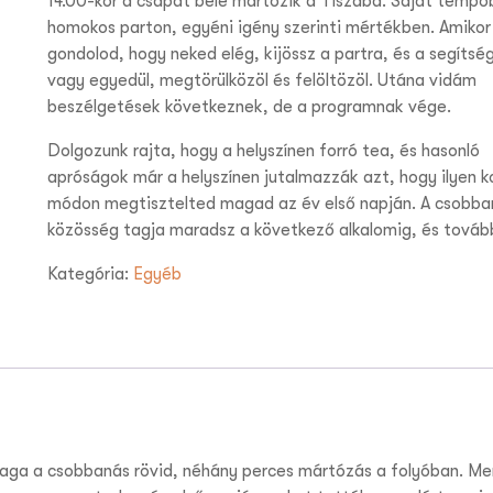
14.00-kor a csapat bele mártózik a Tiszába. Saját tempó
homokos parton, egyéni igény szerinti mértékben. Amikor
gondolod, hogy neked elég, kijössz a partra, és a segítsé
vagy egyedül, megtörülközöl és felöltözöl. Utána vidám
beszélgetések következnek, de a programnak vége.
Dolgozunk rajta, hogy a helyszínen forró tea, és hasonló
apróságok már a helyszínen jutalmazzák azt, hogy ilyen 
módon megtisztelted magad az év első napján. A csobba
közösség tagja maradsz a következő alkalomig, és továb
Kategória:
Egyéb
aga a csobbanás rövid, néhány perces mártózás a folyóban. Me