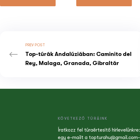
PREV POST
Top-túrák Andalúziában: Caminito del
Rey, Malaga, Granada, Gibraltár
KÖVETKEZŐ TÚRÁINK
Íratkozz fel túraértesítő hírlevelünkre:
egy e-mailt a topturahu@gmail.com-