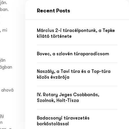
ján.
ban.
Recent Posts
a
l
, mi
Március 2-i túracélpontunk, a Tepke
kilátó története
Bovec, a szlovén túraparadicsom
ján
ságban
Naszály, a Tavi túra és a Top-túra
közös évzárója
, ahová
IV. Rotary Jeges Csobbanás,
Szolnok, Holt-Tisza
gy
Badacsonyi túravezetés
án
borkóstolással