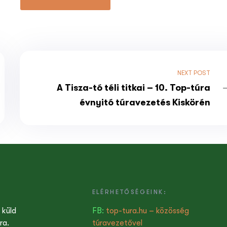
NEXT POST
A Tisza-tó téli titkai – 10. Top-túra
évnyitó túravezetés Kiskörén
ELÉRHETŐSÉGEINK:
 küld
FB:
top-tura.hu – közösség
ra.
túravezetővel