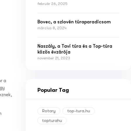
február 26, 2025
Bovec, a szlovén túraparadicsom
március 8, 2024
Naszály, a Tavi túra és a Top-túra
közös évzárója
november 21, 2023
r a
ogy
Popular Tag
eznek,
Rotary
top-tura.hu
n
topturahu