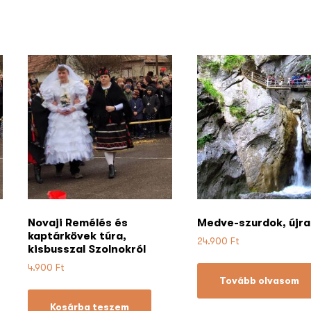
Novaji Remélés és
Medve-szurdok, újra
kaptárkövek túra,
24.900
Ft
kisbusszal Szolnokról
4.900
Ft
Tovább olvasom
Kosárba teszem