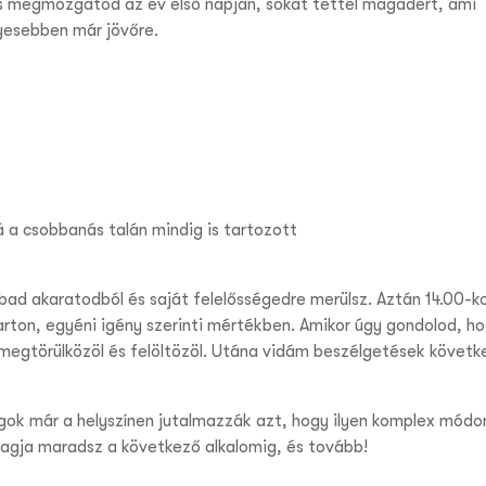
t is megmozgatod az év első napján, sokat tettél magadért, ami
lyesebben már jövőre.
vá a csobbanás talán mindig is tartozott
bad akaratodból és saját felelősségedre merülsz. Aztán 14.00-ko
rton, egyéni igény szerinti mértékben. Amikor úgy gondolod, h
, megtörülközöl és felöltözöl. Utána vidám beszélgetések követk
ágok már a helyszínen jutalmazzák azt, hogy ilyen komplex módo
agja maradsz a következő alkalomig, és tovább!