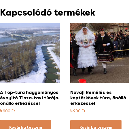
Kapcsolódó termékek
A Top-túra hagyományos
Novaji Remélés és
évnyitó Tisza-tavi túrája,
kaptárkövek túra, önálló
önálló érkezéssel
érkezéssel
4.900
Ft
4.900
Ft
Kosárba teszem
Kosárba teszem