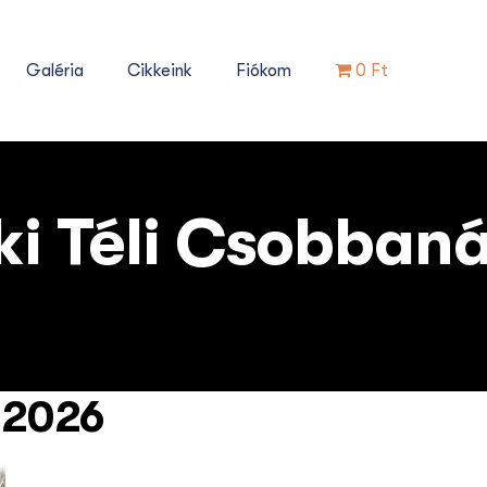
Galéria
Cikkeink
Fiókom
0 Ft
ki Téli Csobban
 2026