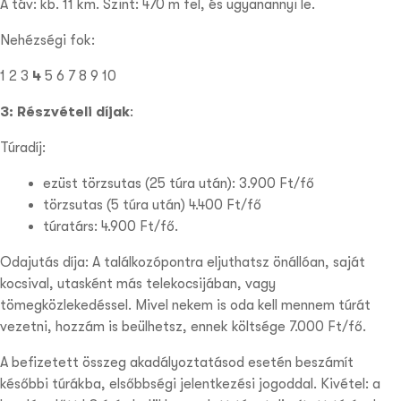
A táv: kb. 11 km. Szint: 470 m fel, és ugyanannyi le.
Nehézségi fok:
1 2 3
4
5
6 7 8 9 10
3: Részvételi díjak
:
Túradíj:
ezüst törzsutas (25 túra után): 3.900 Ft/fő
törzsutas (5 túra után) 4.400 Ft/fő
túratárs: 4.900 Ft/fő.
Odajutás díja: A találkozópontra eljuthatsz önállóan, saját
kocsival, utasként más telekocsijában, vagy
tömegközlekedéssel. Mivel nekem is oda kell mennem túrát
vezetni, hozzám is beülhetsz, ennek költsége 7.000 Ft/fő.
A befizetett összeg akadályoztatásod esetén beszámít
későbbi túrákba, elsőbbségi jelentkezési jogoddal. Kivétel: a