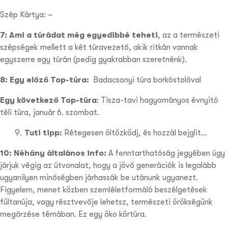
Szép Kártya: –
7: Ami a túrádat még egyedibbé teheti
,
az a természeti
szépségek mellett a két túravezető, akik ritkán vannak
egyszerre egy túrán (pedig gyakrabban szeretnénk).
8: Egy előző Top-túra:
Badacsonyi túra borkóstolóval
Egy következő Top-túra
: Tisza-tavi hagyományos évnyitó
téli túra, január 6. szombat.
Tuti tipp:
Rétegesen öltözködj, és hozzál bejglit…
10: Néhány általános info:
A fenntarthatóság jegyében úgy
járjuk végig az útvonalat, hogy a jövő generációk is legalább
ugyanilyen minőségben járhassák be utánunk ugyanezt.
Figyelem, menet közben szemléletformáló beszélgetések
fültanúja, vagy résztvevője lehetsz, természeti örökségünk
megőrzése témában. Ez egy öko körtúra.