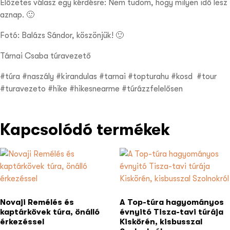
Előzetes válasz egy kérdésre: Nem tudom, hogy milyen idő lesz
aznap. 🙂
Fotó: Balázs Sándor, köszönjük! 🙂
Tárnai Csaba túravezető
#túra #naszály #kirandulas #tarnai #topturahu #kosd #tour
#turavezeto #hike #hikesnearme #túrázzfelelősen
Kapcsolódó termékek
Novaji Remélés és
A Top-túra hagyományos
kaptárkövek túra, önálló
évnyitó Tisza-tavi túrája
érkezéssel
Kiskörén, kisbusszal