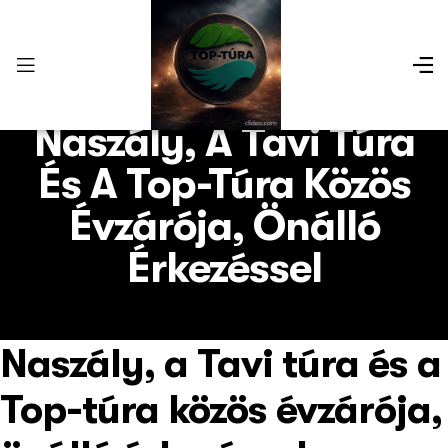
Naszály, A Tavi Túra
És A Top-Túra Közös
Évzárója, Önálló
Érkezéssel
Naszály, a Tavi túra és a
Top-túra közös évzárója,