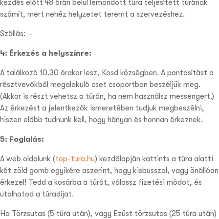
kezdés előtt 48 órán belül lemondott túra teljesített túrának
számít, mert nehéz helyzetet teremt a szervezéshez.
Szállás:
–
4: Érkezés a helyszínre:
A találkozó 10.30 órakor lesz, Kosd községben. A pontosítást a
résztvevőkből megalakuló cset csoportban beszéljük meg.
(Akkor is részt vehetsz a túrán, ha nem használsz messengert.)
Az érkezést a jelentkezők ismeretében tudjuk megbeszélni,
hiszen előbb tudnunk kell, hogy hányan és honnan érkeznek.
5: Foglalás:
A web oldalunk (
top-tura.hu
) kezdőlapján kattints a túra alatti
két zöld gomb egyikére aszerint, hogy kisbusszal, vagy önállóan
érkezel! Tedd a kosárba a túrát, válassz fizetési módot, és
utalhatod a túradíjat.
Ha Törzsutas (5 túra után), vagy Ezüst törzsutas (25 túra után)