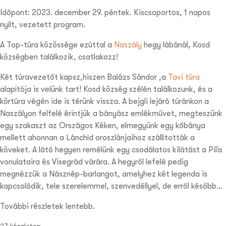
Időpont: 2023. december 29. péntek. Kiscsoportos, 1 napos
nyílt, vezetett program.
A Top-túra közössége ezúttal a
Naszály
hegy lábánál, Kosd
községben találkozik, csatlakozz!
Két túravezetőt kapsz,hiszen Balázs Sándor ,a
Tavi túra
alapítója is velünk tart! Kosd község szélén találkozunk, és a
körtúra végén ide is térünk vissza. A bejgli lejáró túránkon a
Naszályon felfelé érintjük a bányász emlékművet, megteszünk
egy szakaszt az Országos Kéken, elmegyünk egy kőbánya
mellett ahonnan a Lánchíd oroszlánjaihoz szállították a
köveket. A látó hegyen remélünk egy csodálatos kilátást a Pilis
vonulataira és Visegrád várára. A hegyről lefelé pedig
megnézzük a Násznép-barlangot, amelyhez két legenda is
kapcsolódik, tele szerelemmel, szenvedéllyel, de erről később…
További részletek lentebb.
27 készleten