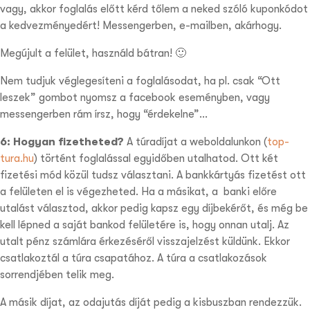
vagy, akkor foglalás előtt kérd tőlem a neked szóló kuponkódot
a kedvezményedért! Messengerben, e-mailben, akárhogy.
Megújult a felület, használd bátran! 🙂
Nem tudjuk véglegesíteni a foglalásodat, ha pl. csak “Ott
leszek” gombot nyomsz a facebook eseményben, vagy
messengerben rám írsz, hogy “érdekelne”…
6: Hogyan fizetheted?
A túradíjat a weboldalunkon (
top-
tura.hu
) történt foglalással egyidőben utalhatod. Ott két
fizetési mód közül tudsz választani. A
bankkártyás
fizetést ott
a felületen el is végezheted. Ha a másikat, a
banki előre
utalást
választod, akkor pedig kapsz egy díjbekérőt, és még be
kell lépned a saját bankod felületére is, hogy onnan utalj. Az
utalt pénz számlára érkezéséről visszajelzést küldünk. Ekkor
csatlakoztál a túra csapatához. A túra a csatlakozások
sorrendjében telik meg.
A másik díjat, az odajutás díját pedig a kisbuszban rendezzük.