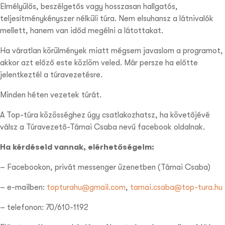
Elmélyülős, beszélgetős vagy hosszasan hallgatós,
teljesítménykényszer nélküli túra. Nem elsuhansz a látnivalók
mellett, hanem van időd megélni a látottakat.
Ha váratlan körülmények miatt mégsem javaslom a programot,
akkor azt előző este közlöm veled. Már persze ha előtte
jelentkeztél a túravezetésre.
Minden héten vezetek túrát.
A Top-túra közösséghez úgy csatlakozhatsz, ha követőjévé
válsz a Túravezető-Tárnai Csaba nevű facebook oldalnak.
Ha kérdéseid vannak, elérhetőségeim:
– Facebookon, privát messenger üzenetben (Tárnai Csaba)
– e-mailben:
topturahu@gmail.com
,
tarnai.csaba@top-tura.hu
– telefonon: 70/610-1192