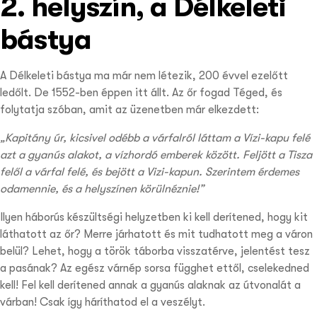
2. helyszín, a Délkeleti
bástya
A Délkeleti bástya ma már nem létezik, 200 évvel ezelőtt
ledőlt. De 1552-ben éppen itt állt. Az őr fogad Téged, és
folytatja szóban, amit az üzenetben már elkezdett:
„Kapitány úr, kicsivel odébb a várfalról láttam a Vízi-kapu felé
azt a gyanús alakot, a vízhordó emberek között. Feljött a Tisza
felől a várfal felé, és bejött a Vizi-kapun. Szerintem érdemes
odamennie, és a helyszínen körülnéznie!”
Ilyen háborús készültségi helyzetben ki kell derítened, hogy kit
láthatott az őr? Merre járhatott és mit tudhatott meg a váron
belül? Lehet, hogy a török táborba visszatérve, jelentést tesz
a pasának? Az egész várnép sorsa függhet ettől, cselekedned
kell! Fel kell derítened annak a gyanús alaknak az útvonalát a
várban! Csak így háríthatod el a veszélyt.