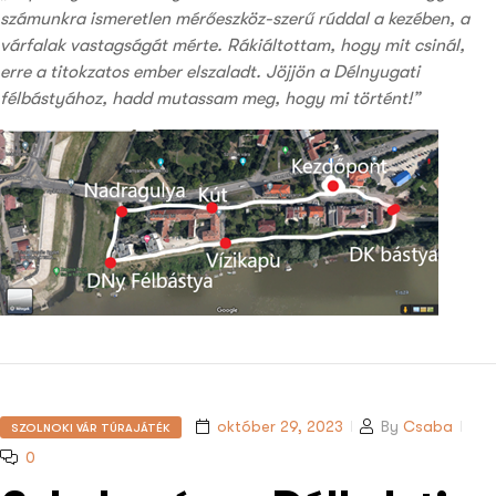
számunkra ismeretlen mérőeszköz-szerű rúddal a kezében, a
várfalak vastagságát mérte. Rákiáltottam, hogy mit csinál,
erre a titokzatos ember elszaladt. Jöjjön a Délnyugati
félbástyához, hadd mutassam meg, hogy mi történt!”
október 29, 2023
By
Csaba
SZOLNOKI VÁR TÚRAJÁTÉK
0