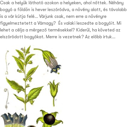
Csak a helyük látható azokon a helyeken, ahol nőttek. Néhány
bogyó a földön is hever leszóródva, a növény alatt, és távolabb
is a vár kútja felé… Várjunk csak, nem erre a növényre
figyelmeztetett a Várnagy? És valaki leszedte a bogyóit. Mi
lehet a célja a mérgező termésekkel? Kiderül, ha követed az
elszóródott bogyókat. Merre is vezetnek? Az előbb írtuk…