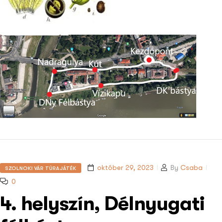
október 29, 2023
By
Csaba
SZOLNOKI VÁR TÚRAJÁTÉK
0
4. helyszín, Délnyugati