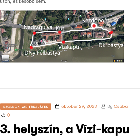
úton, és később sem.
október 29, 2023
By
Csaba
SZOLNOKI VÁR TÚRAJÁTÉK
0
3. helyszín, a Vízi-kapu