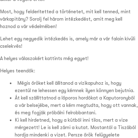
Most, hogy felderítetted a történetet, mit kell tenned, mint
várkapitány? Sorolj fel három intézkedést, amit meg kell
hoznod a vár védelmében!
Lehet egy negyedik intézkedés is, amely már a vár falain kívüli
cselekvés!
A helyes válaszokért kattints még egyet!
Helyes teendők:
Mégis őröket kell állítanod a vízikapuhoz is, hogy
ezentúl ne lehessen egy kémnek ilyen könnyen bejutnia.
Át kell szállíttatnod a lőporos hordókat a Kaputoronyból
a vár belsejébe, mert a kém megtudta, hogy ott vannak,
és meg fogják próbálni felrobbantani.
Ki kell hirdetned, hogy a kútból inni tilos, mert a vize
mérgezett! Le is kell zárni a kutat. Mostantól a Tiszából
hordja mindenki a vizet. Persze őrök felügyelete