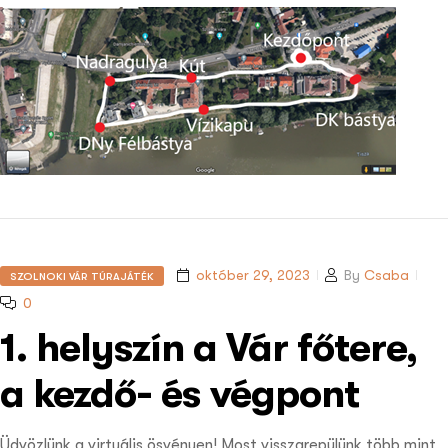
október 29, 2023
By
Csaba
SZOLNOKI VÁR TÚRAJÁTÉK
0
1. helyszín a Vár főtere,
a kezdő- és végpont
Üdvözlünk a virtuális ösvényen! Most visszarepülünk több mint