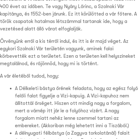
400 évet az időben. Te vagy Nyáry Lőrinc, a Szolnoki Vár
kapitánya, és 1552-ben járunk. Ez itt körülötted a vár főtere. A
török csapatok hatalmas létszámmal tartanak ide, hogy a
vezetésed alatt álló várat elfoglalják.
Örvényünk erről a kis térről indul, és itt is ér majd véget. Az
egykori Szolnoki Vár területén vagyunk, aminek falai
körbevették ezt a területet. Ezen a területen kell helyszíneket
megtalálnod, és rájönnöd, hogy mi is történt.
A vár életéből tudod, hogy:
A Délkeleti bástya őrének feladata, hogy az egész folyó
felőli falat figyelje a Vízi-kapuig. A Vízi-kapuhoz nem
állítottál őrséget. Hiszen ott mindig nagy a forgalom,
mert a várnép itt jár le a folyóhoz vízért. A nagy
forgalom miatt nehéz lenne szemmel tartani az
embereket. (Akkoriban még lehetett inni a Tiszából.)
A délnyugati félbástya (a Zagyva torkolatánál) falait