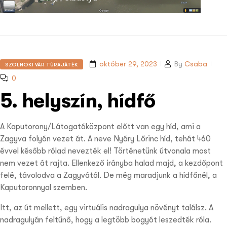
október 29, 2023
By
Csaba
SZOLNOKI VÁR TÚRAJÁTÉK
0
5. helyszín, hídfő
A Kaputorony/Látogatóközpont előtt van egy híd, ami a
Zagyva folyón vezet át. A neve Nyáry Lőrinc híd, tehát 460
évvel később rólad nevezték el! Történetünk útvonala most
nem vezet át rajta. Ellenkező irányba halad majd, a kezdőpont
felé, távolodva a Zagyvától. De még maradjunk a hídfőnél, a
Kaputoronnyal szemben.
Itt, az út mellett, egy virtuális nadragulya növényt találsz. A
nadragulyán feltűnő, hogy a legtöbb bogyót leszedték róla.