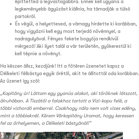
építtetted a legvastagabbra. Ennek kell ugyanis a
legkeményebb ágyúzást kiállnia, ha támadják a túlsó
partokról.
És végül, a helyettesed, a várnagy hirdette ki korábban,
hogy vigyázni kell egy most terjedő növénnyel, a
nadragulyával. Fényes fekete bogyója rendkívül
mérgező! Aki ilyet talál a vár területén, gyökerestül ki
kell tépnie a növényt.
Ha készen állsz, kezdjünk! Itt a főtéren üzenetet kapsz a
Délkeleti félbástya egyik őrétől, akit te állítottál oda korábban.
Az üzenet így szól:
„Kapitány úr! Láttam egy gyanús alakot, aki töröknek látszott,
álruhában. A Tiszától a falakhoz tartott a Vízi-kapu felé, a
többi vízhordó emberrel. Csakhogy nála nem volt vizes edény,
mint a többieknél. Kérem Várkapitány Uramat, hogy keressen
fel az őrhelyemen, a Délkeleti bástyánál!”