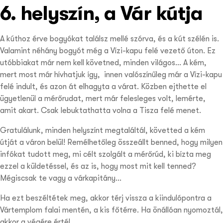
6. helyszín, a Vár kútja
A kúthoz érve bogyókat találsz mellé szórva, és a kút szélén is.
Valamint néhány bogyót még a Vízi-kapu felé vezető úton. Ez
utóbbiakat már nem kell követned, minden világos… A kém,
mert most már hívhatjuk így, innen valószínűleg már a Vízi-kapu
felé indult, és azon át elhagyta a várat. Közben ejthette el
ügyetlenül a mérőrudat, mert már felesleges volt, lemérte,
amit akart. Csak lebuktathatta volna a Tisza felé menet.
Gratulálunk, minden helyszínt megtaláltál, követted a kém
útját a váron belül! Remélhetőleg összeállt benned, hogy milyen
infókat tudott meg, mi célt szolgált a mérőrúd, ki bízta meg
ezzel a küldetéssel, és az is, hogy most mit kell tenned?
Mégiscsak te vagy a várkapitány…
Ha ezt beszéltétek meg, akkor térj vissza a kiindulópontra a
Vártemplom falai mentén, a kis főtérre. Ha önállóan nyomoztál,
akkor a végére értél.