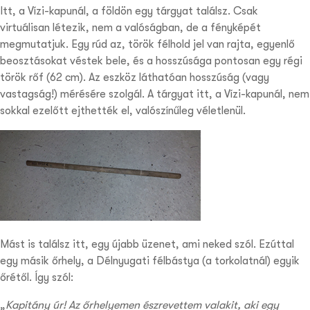
Itt, a Vízi-kapunál, a földön egy tárgyat találsz. Csak
virtuálisan létezik, nem a valóságban, de a fényképét
megmutatjuk. Egy rúd az, török félhold jel van rajta, egyenlő
beosztásokat véstek bele, és a hosszúsága pontosan egy régi
török rőf (62 cm). Az eszköz láthatóan hosszúság (vagy
vastagság!) mérésére szolgál. A tárgyat itt, a Vízi-kapunál, nem
sokkal ezelőtt ejthették el, valószínűleg véletlenül.
Mást is találsz itt, egy újabb üzenet, ami neked szól. Ezúttal
egy másik őrhely, a Délnyugati félbástya (a torkolatnál) egyik
őrétől. Így szól:
„
Kapitány úr! Az őrhelyemen észrevettem valakit, aki egy