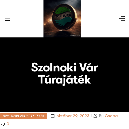
Szolnoki Vár
Túrajáték
október 29, 2023
By
Csaba
SZOLNOKI VÁR TÚRAJÁTÉK
0