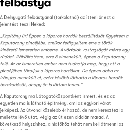
félbástya
A Délnyugati félbástyánál (torkolatnál) az itteni őr ezt a
jelentést teszi Neked:
„Kapitány úr! Éppen a lőporos hordók beszállítását figyeltem a
Kaputorony pincéjébe, amikor felfigyeltem erre a török
kinézetű ismeretlen emberre. A várfalak vastagságát mérte egy
rúddal. Rákiáltottam, erre ő elmenekült, éppen a Kaputorony
felé. Az az ismeretlen ember nem tudhatja meg, hogy ott a
pincéjében tároljuk a lőporos hordókat. De éppen abba az
irányba menekült el, ezért később láthatta a lőporos hordók
berakodását, ahogy én is láttam innen.”
A Kaputorony ma Látogatóközpontként ismert, és ez az
egyetlen ma is látható építmény, ami az egykori várat
jelképezi. Az útvonal közelebb ér hozzá, de nem keresztezi a
mellette lévő utat, végig az út ezen oldalán marad. A
következő helyszínhez, a hídfőhöz tehát nem kell átmenni az