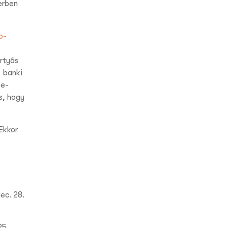
erben
p-
rtyás
a
banki
 e-
s, hogy
Ekkor
ec. 28.
25.