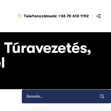
Telefonszámunk: +36 70 610 1192
i Túravezetés,
l