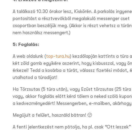
A találkozó 10.30 órakor lesz, Kiskörén. A parkolás ingyene
pontosítást a résztvevőkből megalakuló messenger cset
csoportban beszéljük meg. (Akkor is részt vehetsz a túrán
nem használsz messengert.)
5: Foglalás:
A web oldalunk (
top-tura.hu
) kezdőlapján kattints a túra a
két zöld gomb egyikére aszerint, hogy kisbusszal, vagy ön
érkezel! Tedd a kosárba a túrát, válassz fizetési módot, 
utalhatod a túradíjat!
Ha Törzsutas (5 túra után), vagy Ezüst törzsutas (25 túra
vagy, akkor foglalás előtt kérd tőlem a neked szóló kupo
a kedvezményedért! Messengerben, e-mailben, akárhogy
Megújult a felület, használd bátran! 🙂
A fenti jelentkezést nem pótolja, ha pl. csak “Ott leszek”