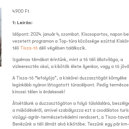
4.900
Ft
1: Leírás:
Időpont: 2024. január 4, szombat. Kiscsoportos, napon bel
vezetett programon a Top-túra közössége ezúttal Kiskör
téli
Tisza-tó
déli végében találkozik.
Izgalmas témákat érintünk, mint a tó téli állatvilága, a
vízleeresztés okai, a kikötők élete ilyenkor, vagy a tó jövő
A Tisza-tó “lefolyója”, a kiskörei duzzasztógát környéke
leginkább nyáron látogatott túracélpont. Pedig természe
kincsei télen is érdekesek!
Átsétálunk a duzzasztógáton a folyó túloldalára, beszélg
a működéséről, amivel szabályozza ezt a csodálatos turis
vízügyi-agrár-természetvédelmi rendszert, a Tisza-tavat
Benézünk a téli álmát alvó kikötőbe. Teszünk egy pár km