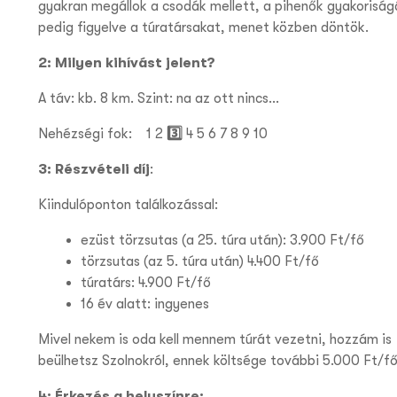
gyakran megállok a csodák mellett, a pihen
ők gyakoriság
pedig figyelve a túratársakat, menet közben döntök.
2: Milyen kihívást jelent?
A táv: kb. 8 km. Szint: na az ott nincs…
Nehézségi fok:
1 2
3️⃣
4 5 6 7 8 9 10
3: Részvételi díj
:
Kiindulóponton találkozással:
ezüst törzsutas (a 25. túra után): 3.900 Ft/fő
törzsutas (az 5. túra után) 4.400 Ft/fő
túratárs: 4.900 Ft/fő
16 év alatt: ingyenes
Mivel nekem is oda kell mennem túrát vezetni, hozzám is
beülhetsz Szolnokról, ennek költsége további 5.000 Ft/fő
4: Érkezés a helyszínre: