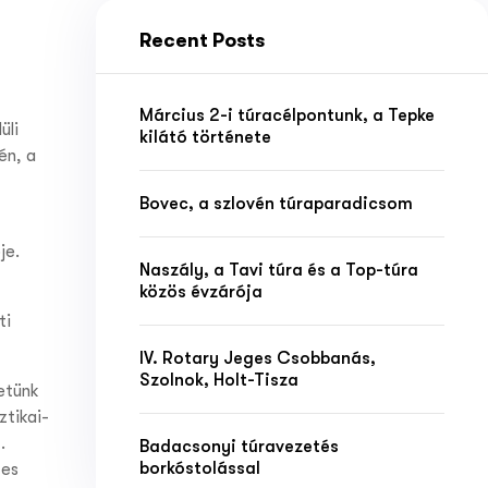
Recent Posts
Március 2-i túracélpontunk, a Tepke
üli
kilátó története
én, a
Bovec, a szlovén túraparadicsom
je.
Naszály, a Tavi túra és a Top-túra
közös évzárója
ti
IV. Rotary Jeges Csobbanás,
Szolnok, Holt-Tisza
etünk
ztikai-
.
Badacsonyi túravezetés
borkóstolással
-es