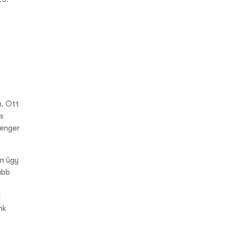
n. Ott
s
senger
n úgy
ább
k
nk