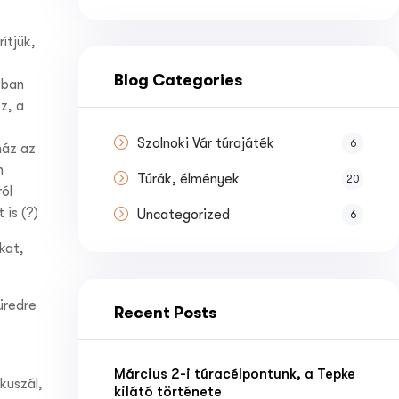
ítjük,
Blog Categories
óban
z, a
Szolnoki Vár túrajáték
6
máz az
n
Túrák, élmények
20
ól
 is (?)
Uncategorized
6
kat,
üredre
Recent Posts
Március 2-i túracélpontunk, a Tepke
ókuszál,
kilátó története