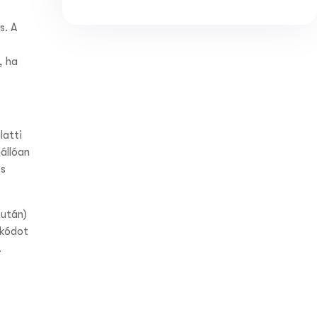
s. A
, ha
latti
állóan
és
 után)
nkódot
.