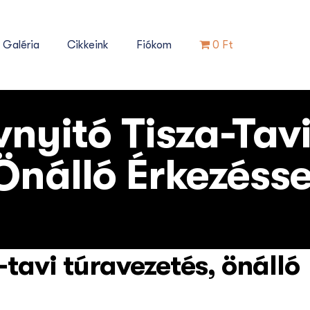
Galéria
Cikkeink
Fiókom
0 Ft
vnyitó Tisza-Tav
Önálló Érkezésse
-tavi túravezetés, önálló