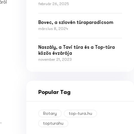
áról
február 26, 2025
Bovec, a szlovén túraparadicsom
március 8, 2024
Naszály, a Tavi túra és a Top-túra
közös évzárója
november 21, 2023
Popular Tag
Rotary
top-tura.hu
.
topturahu