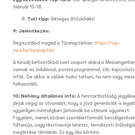
február 15-18.
Tuti tipp:
Réteges öltözködés!
9: Jelentkezés:
Regisztrálod magad a Túranaptárban:
https://top-
tura.hu/turanaptar/
A túradíj befizetőkből cset csoport alakul a Messengerbe
vannak az indulással, pontos programmal, stb. kapcsolato
infók. De akkor is velünk tudsz tartani, ha nem vagy mes
felhasználó.
10: Néhány általános info:
A fenntarthatóság jegyébe
járjuk végig az útvonalat, hogy a jövő generációk is legal
ugyanilyen minőségben járhassák be utánunk ugyanezt.
Figyelem, menet közben szemléletformáló beszélgetése
fültanúja, vagy résztvevője lehetsz, természeti örökségü
megőrzése témában. Ez egy öko körtúra.