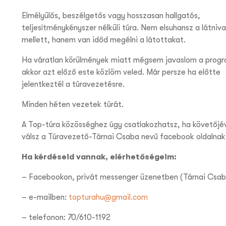
Elmélyülős, beszélgetős vagy hosszasan hallgatós,
teljesítménykényszer nélküli túra. Nem elsuhansz a látniva
mellett, hanem van időd megélni a látottakat.
Ha váratlan körülmények miatt mégsem javaslom a prog
akkor azt előző este közlöm veled. Már persze ha előtte
jelentkeztél a túravezetésre.
Minden héten vezetek túrát.
A Top-túra közösséghez úgy csatlakozhatsz, ha követőjé
válsz a Túravezető-Tárnai Csaba nevű facebook oldalnak
Ha kérdéseid vannak, elérhetőségeim:
– Facebookon, privát messenger üzenetben (Tárnai Csab
– e-mailben:
topturahu@gmail.com
– telefonon: 70/610-1192