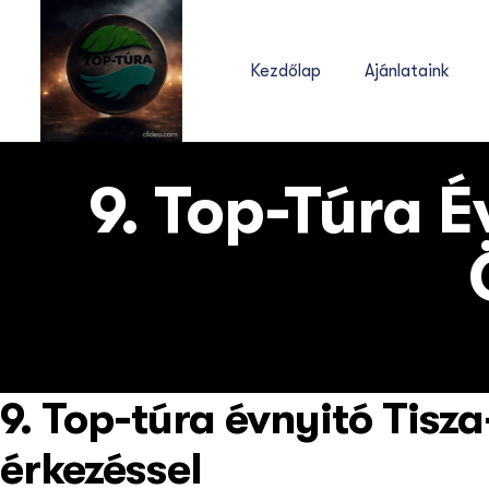
Kezdőlap
Ajánlataink
9. Top-Túra É
9. Top-túra évnyitó Tisza
érkezéssel