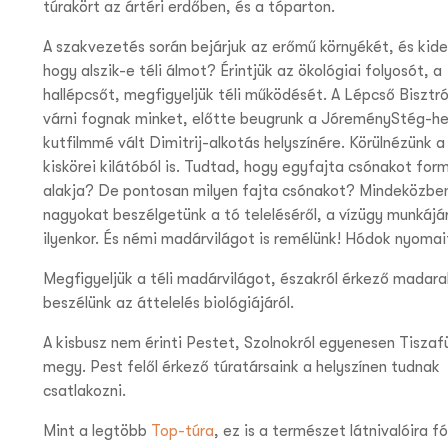
túrakört az ártéri erdőben, és a tóparton.
A szakvezetés során bejárjuk az erőmű környékét, és kider
hogy alszik-e téli álmot? Érintjük az ökológiai folyosót, a
hallépcsőt, megfigyeljük téli működését. A Lépcső Bisztr
várni fognak minket, előtte beugrunk a JóreményStég-he
kutfilmmé vált Dimitrij-alkotás helyszínére. Körülnézünk a
kiskörei kilátóból is. Tudtad, hogy egyfajta csónakot for
alakja? De pontosan milyen fajta csónakot? Mindeközbe
nagyokat beszélgetünk a tó teleléséről, a vízügy munkájár
ilyenkor. És némi madárvilágot is remélünk! Hódok nyomait
Megfigyeljük a téli madárvilágot, északról érkező madara
beszélünk az áttelelés biológiájáról.
A kisbusz nem érinti Pestet, Szolnokról egyenesen Tiszaf
megy. Pest felől érkező túratársaink a helyszínen tudnak
csatlakozni.
Mint a legtöbb
Top-túra
, ez is a természet látnivalóira f