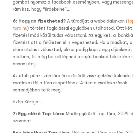
gombot nyomsz a facebook eseményben, vagy messeng
rám írsz, hogy “érdekelne”…
6: Hogyan fizetheted?
A túradíjat a weboldalunkon (
to
tura.hu
) történt foglalással egyidőben utalhatod. Ott két
fizetési mód közül tudsz választani. Az egyiket, a
bankká
fizetést
ott a felületen el is végezheted. Ha a másikat, 
előre utalást
választod, akkor pedig kapsz egy díjbekérőt
mailben, és még be kell lépned a saját bankod felületére i
onnan utalj.
Az utalt pénz számlára érkezéséről visszajelzést küldünk. 
csatlakoztál a túra csapatához. A túra a csatlakozások
sorrendjében telik meg.
Szép Kártya: –
7: Egy előző Top-túra:
Madárgyűrűző Top-túra, 2024. d
szombat.
Egy következő Top-túra
: Dél-spanyol túravezetés, 20