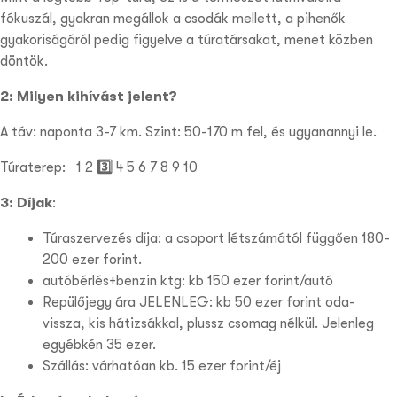
fókuszál, gyakran megállok a csodák mellett, a pihen
ők
gyakoriságáról pedig figyelve a túratársakat, menet közben
döntök.
2: Milyen kihívást jelent?
A táv: naponta 3-7 km. Szint: 50-170 m fel, és ugyanannyi le.
Túraterep:
1 2
3️⃣
4 5
6 7 8 9 10
3: Díjak
:
Túraszervezés díja: a csoport létszámától függően 180-
200 ezer forint.
autóbérlés+benzin ktg: kb 150 ezer forint/autó
Repülőjegy ára JELENLEG: kb 50 ezer forint oda-
vissza, kis hátizsákkal, plussz csomag nélkül. Jelenleg
egyébkén 35 ezer.
Szállás: várhatóan kb. 15 ezer forint/éj