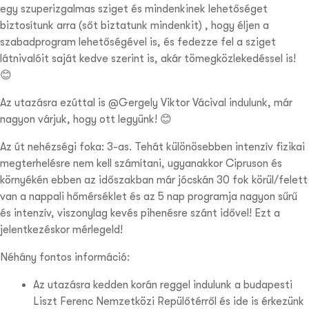
egy szuperizgalmas sziget és mindenkinek lehetőséget
biztosítunk arra (sőt biztatunk mindenkit) , hogy éljen a
szabadprogram lehetőségével is, és fedezze fel a sziget
látnivalóit saját kedve szerint is, akár tömegközlekedéssel is!
😊
Az utazásra ezúttal is @Gergely Viktor Vácival indulunk, már
nagyon várjuk, hogy ott legyünk! 😊
Az út nehézségi foka: 3-as. Tehát különösebben intenzív fizikai
megterhelésre nem kell számítani, ugyanakkor Cipruson és
környékén ebben az időszakban már jócskán 30 fok körül/felett
van a nappali hőmérséklet és az 5 nap programja nagyon sűrű
és intenzív, viszonylag kevés pihenésre szánt idővel! Ezt a
jelentkezéskor mérlegeld!
Néhány fontos információ:
Az utazásra kedden korán reggel indulunk a budapesti
Liszt Ferenc Nemzetközi Repülőtérről és ide is érkezünk