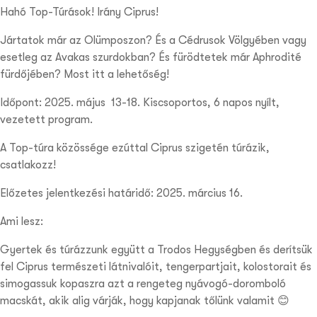
Hahó Top-Túrások! Irány Ciprus!
Jártatok már az Olümposzon? És a Cédrusok Völgyében vagy
esetleg az Avakas szurdokban? És fürödtetek már Aphrodité
fürdőjében? Most itt a lehetőség!
Időpont: 2025. május 13-18. Kiscsoportos, 6 napos nyílt,
vezetett program.
A Top-túra közössége ezúttal Ciprus szigetén túrázik,
csatlakozz!
Előzetes jelentkezési határidő: 2025. március 16.
Ami lesz:
Gyertek és túrázzunk együtt a Trodos Hegységben és derítsük
fel Ciprus természeti látnivalóit, tengerpartjait, kolostorait és
simogassuk kopaszra azt a rengeteg nyávogó-doromboló
macskát, akik alig várják, hogy kapjanak tőlünk valamit 😊