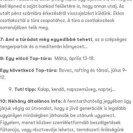
kell lépned a saját bankod felületére is, hogy onnan utalj. Az
utalt pénz számlára érkezéséről visszajelzést küldünk. Ekkor
csatlakoztál a túra csapatához. A túra a csatlakozások
sorrendjében telik meg.
7: Ami a túrádat még egyedibbé teheti
,
az a szépséges
tengerpartok és a mediterrán környezet…
8: Egy előző Top-túra:
Málta, április 13-18.
Egy következő Top-túra
: Bovec, rafting és társai, július 9-
12.
Tuti tipp:
Kalap, kendő, napszemüveg, naptej…
10: Néhány általános info:
A fenntarthatóság jegyében úgy
járjuk végig az útvonalat, hogy a jövő generációk is legalább
ugyanilyen minőségben járhassák be utánunk ugyanezt.
Figyelem, menet közben szemléletformáló beszélgetések
fültanúja, vagy résztvevője lehetsz, természeti örökségünk