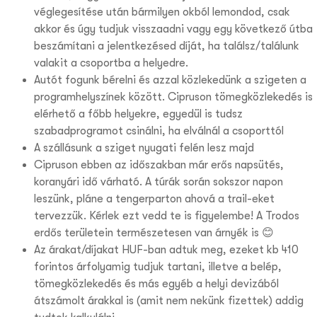
véglegesítése után bármilyen okból lemondod, csak
akkor és úgy tudjuk visszaadni vagy egy következő útba
beszámítani a jelentkezésed díját, ha találsz/találunk
valakit a csoportba a helyedre.
Autót fogunk bérelni és azzal közlekedünk a szigeten a
programhelyszínek között. Cipruson tömegközlekedés is
elérhető a főbb helyekre, egyedül is tudsz
szabadprogramot csinálni, ha elválnál a csoporttól
A szállásunk a sziget nyugati felén lesz majd
Cipruson ebben az időszakban már erős napsütés,
koranyári idő várható. A túrák során sokszor napon
leszünk, pláne a tengerparton ahová a trail-eket
tervezzük. Kérlek ezt vedd te is figyelembe! A Trodos
erdős területein természetesen van árnyék is 😊
Az árakat/díjakat HUF-ban adtuk meg, ezeket kb 410
forintos árfolyamig tudjuk tartani, illetve a belép,
tömegközlekedés és más egyéb a helyi devizából
átszámolt árakkal is (amit nem nekünk fizettek) addig