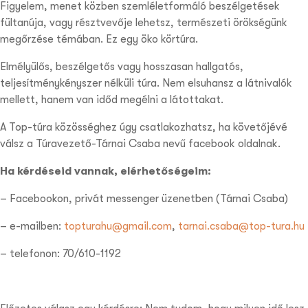
Figyelem, menet közben szemléletformáló beszélgetések
fültanúja, vagy résztvevője lehetsz, természeti örökségünk
megőrzése témában. Ez egy öko körtúra.
Elmélyülős, beszélgetős vagy hosszasan hallgatós,
teljesítménykényszer nélküli túra. Nem elsuhansz a látnivalók
mellett, hanem van időd megélni a látottakat.
A Top-túra közösséghez úgy csatlakozhatsz, ha követőjévé
válsz a Túravezető-Tárnai Csaba nevű facebook oldalnak.
Ha kérdéseid vannak, elérhetőségeim:
– Facebookon, privát messenger üzenetben (Tárnai Csaba)
– e-mailben:
topturahu@gmail.com
,
tarnai.csaba@top-tura.hu
– telefonon: 70/610-1192