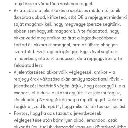
majd vissza várhatóan vasárnap reggel.
Az utazásra a jelentkezés a szokásos módon történik
(kosárba dobod, kifizeted, stb) DE a repjegyet mindenki
saját magának kell, hogy megvegye (persze segítünk,
ebben sem hagyunk magadra!). A te feladatod, hogy
akkor vedd meg amikor az árat a legkedvezőbbnek
tartod és akkora csomaggal, arra az ülésre ahogyan
szeretnéd. Ezek egyedi igények. Egyszóval segítünk
mindenben, ellátunk tanáccsal, de a repjegyvétel a te
feladatod lesz
A jelentkezésed akkor válik véglegessé, amikor – a
repjegy árak változása okán amúgy szokatlanul rövid –
jelentkezési határidő végén látjuk, hogy összegyűlt-e a
csoport, el tudunk-e utazni együtt. Ezt jelezni fogjuk,
kérlek addig NE vegyétek meg a repülőjegyet. Jelezni
fogjuk a „zöld lámpát”, hogy mikortól biztos az indulás!
Fontos, hogy ha az utazást a jelentkezések
véglegesítése után bármilyen okból lemondod, csak
akkor és úgy tudjuk visszaadni vagy egy következő útba