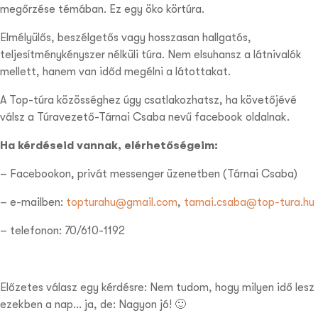
megőrzése témában. Ez egy öko körtúra.
Elmélyülős, beszélgetős vagy hosszasan hallgatós,
teljesítménykényszer nélküli túra. Nem elsuhansz a látnivalók
mellett, hanem van időd megélni a látottakat.
A Top-túra közösséghez úgy csatlakozhatsz, ha követőjévé
válsz a Túravezető-Tárnai Csaba nevű facebook oldalnak.
Ha kérdéseid vannak, elérhetőségeim:
– Facebookon, privát messenger üzenetben (Tárnai Csaba)
– e-mailben:
topturahu@gmail.com
,
tarnai.csaba@top-tura.hu
– telefonon: 70/610-1192
Előzetes válasz egy kérdésre: Nem tudom, hogy milyen idő lesz
ezekben a nap… ja, de: Nagyon jó! 🙂