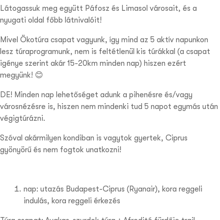
Látogassuk meg együtt Páfosz és Limasol városait, és a
nyugati oldal főbb látnivalóit!
Mivel Ökotúra csapat vagyunk, így mind az 5 aktív napunkon
lesz túraprogramunk, nem is feltétlenül kis túrákkal (a csapat
igénye szerint akár 15-20km minden nap) hiszen ezért
megyünk! 😊
DE! Minden nap lehetőséget adunk a pihenésre és/vagy
városnézésre is, hiszen nem mindenki tud 5 napot egymás után
végigtúrázni.
Szóval akármilyen kondiban is vagytok gyertek, Ciprus
gyönyörű és nem fogtok unatkozni!
nap: utazás Budapest-Ciprus (Ryanair), kora reggeli
indulás, kora reggeli érkezés