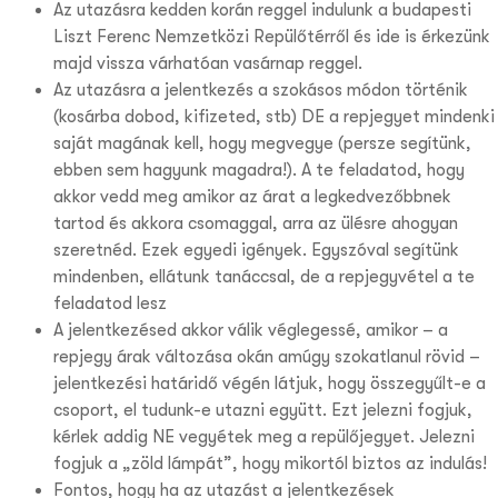
Az utazásra kedden korán reggel indulunk a budapesti
Liszt Ferenc Nemzetközi Repülőtérről és ide is érkezünk
majd vissza várhatóan vasárnap reggel.
Az utazásra a jelentkezés a szokásos módon történik
(kosárba dobod, kifizeted, stb) DE a repjegyet mindenki
saját magának kell, hogy megvegye (persze segítünk,
ebben sem hagyunk magadra!). A te feladatod, hogy
akkor vedd meg amikor az árat a legkedvezőbbnek
tartod és akkora csomaggal, arra az ülésre ahogyan
szeretnéd. Ezek egyedi igények. Egyszóval segítünk
mindenben, ellátunk tanáccsal, de a repjegyvétel a te
feladatod lesz
A jelentkezésed akkor válik véglegessé, amikor – a
repjegy árak változása okán amúgy szokatlanul rövid –
jelentkezési határidő végén látjuk, hogy összegyűlt-e a
csoport, el tudunk-e utazni együtt. Ezt jelezni fogjuk,
kérlek addig NE vegyétek meg a repülőjegyet. Jelezni
fogjuk a „zöld lámpát”, hogy mikortól biztos az indulás!
Fontos, hogy ha az utazást a jelentkezések