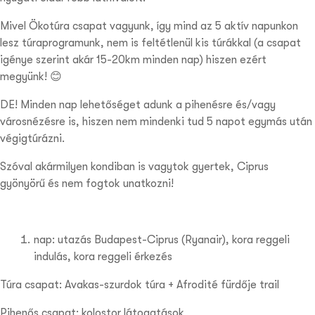
Mivel Ökotúra csapat vagyunk, így mind az 5 aktív napunkon
lesz túraprogramunk, nem is feltétlenül kis túrákkal (a csapat
igénye szerint akár 15-20km minden nap) hiszen ezért
megyünk! 😊
DE! Minden nap lehetőséget adunk a pihenésre és/vagy
városnézésre is, hiszen nem mindenki tud 5 napot egymás után
végigtúrázni.
Szóval akármilyen kondiban is vagytok gyertek, Ciprus
gyönyörű és nem fogtok unatkozni!
nap: utazás Budapest-Ciprus (Ryanair), kora reggeli
indulás, kora reggeli érkezés
Túra csapat: Avakas-szurdok túra + Afrodité fürdője trail
Pihenős csapat: kolostor látogatások