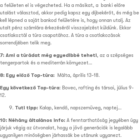
a felületen el is végezheted. Ha a másikat, a
banki előre
utalást
választod, akkor pedig kapsz egy díjbekérőt, és még be
kell lépned a saját bankod felületére is, hogy onnan utalj. Az
utalt pénz számlára érkezéséről visszajelzést küldünk. Ekkor
csatlakoztál a túra csapatához. A túra a csatlakozások
sorrendjében telik meg.
7: Ami a túrádat még egyedibbé teheti
,
az a szépséges
tengerpartok és a mediterrán környezet…
8: Egy előző Top-túra:
Málta, április 13-18.
Egy következő Top-túra
: Bovec, rafting és társai, július 9-
12.
Tuti tipp:
Kalap, kendő, napszemüveg, naptej…
10: Néhány általános info:
A fenntarthatóság jegyében úgy
járjuk végig az útvonalat, hogy a jövő generációk is legalább
ugyanilyen minőségben járhassák be utánunk ugyanezt.