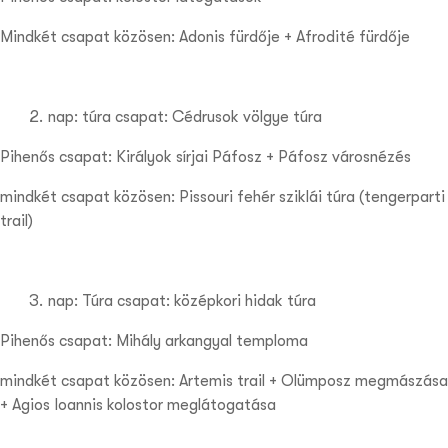
Mindkét csapat közösen: Adonis fürdője + Afrodité fürdője
nap: túra csapat: Cédrusok völgye túra
Pihenős csapat: Királyok sírjai Páfosz + Páfosz városnézés
mindkét csapat közösen: Pissouri fehér sziklái túra (tengerparti
trail)
nap: Túra csapat: középkori hidak túra
Pihenős csapat: Mihály arkangyal temploma
mindkét csapat közösen: Artemis trail + Olümposz megmászása
+ Agios Ioannis kolostor meglátogatása