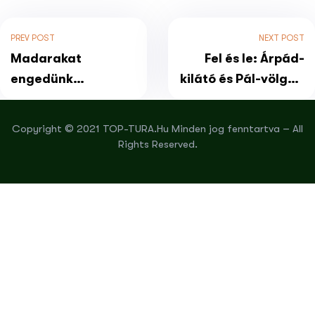
PREV POST
NEXT POST
Madarakat
Fel és le: Árpád-
engedünk
kilátó és Pál-völgyi-
szabadon, és
barlang túra
hortobágyi
Copyright © 2021 TOP-TURA.Hu Minden jog fenntartva – All
gyalogtúra, önálló
Rights Reserved.
érkezéssel