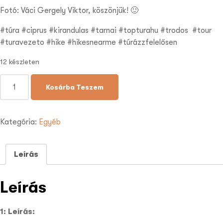
Fotó: Váci Gergely Viktor, köszönjük! 🙂
#túra #ciprus #kirandulas #tarnai #topturahu #trodos #tour
#turavezeto #hike #hikesnearme #túrázzfelelősen
12 készleten
Kosárba Teszem
Kategória:
Egyéb
Leírás
Leírás
1: Leírás: