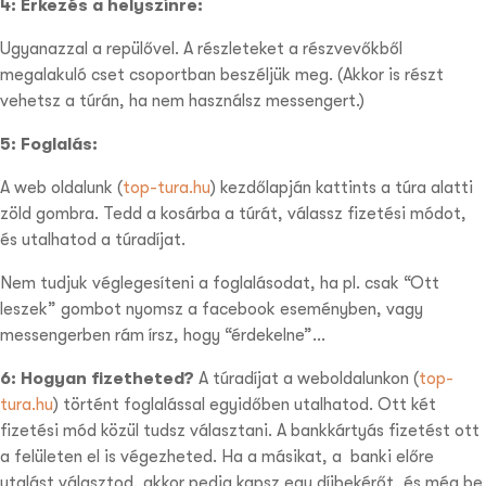
4: Érkezés a helyszínre:
Ugyanazzal a repülővel. A részleteket a részvevőkből
megalakuló cset csoportban beszéljük meg. (Akkor is részt
vehetsz a túrán, ha nem használsz messengert.)
5: Foglalás:
A web oldalunk (
top-tura.hu
) kezdőlapján kattints a túra alatti
zöld gombra. Tedd a kosárba a túrát, válassz fizetési módot,
és utalhatod a túradíjat.
Nem tudjuk véglegesíteni a foglalásodat, ha pl. csak “Ott
leszek” gombot nyomsz a facebook eseményben, vagy
messengerben rám írsz, hogy “érdekelne”…
6: Hogyan fizetheted?
A túradíjat a weboldalunkon (
top-
tura.hu
) történt foglalással egyidőben utalhatod. Ott két
fizetési mód közül tudsz választani. A
bankkártyás
fizetést ott
a felületen el is végezheted. Ha a másikat, a
banki előre
utalást
választod, akkor pedig kapsz egy díjbekérőt, és még be