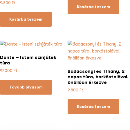
9.800
Ft
Kosárba teszem
Kosárba teszem
Dante – Isteni színjáték
túra
97.000
Ft
Badacsonyi és Tihany, 2
napos túra, borkóstolóval,
önállóan érkezve
Tovább olvasom
9.800
Ft
Kosárba teszem