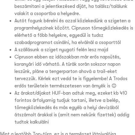
beszámítani a jelentkezésed díját, ha találsz/találunk
valakit a csoportba a helyedre.
Autót fogunk bérelni és azzal közlekedünk a szigeten a
programhelyszínek között. Cipruson tömegközlekedés is
elérhető a főbb helyekre, egyedül is tudsz
szabadprogramot csinálni, ha elválnál a csoporttól
A szállásunk a sziget nyugati felén lesz majd
Cipruson ebben az időszakban már erős napsütés,
koranyári idő várható. A túrák során sokszor napon
leszünk, pláne a tengerparton ahová a trail-eket
tervezzük. Kérlek ezt vedd te is figyelembe! A Trodos
erdős területein természetesen van árnyék is 😊
Az árakat/díjakat HUF-ban adtuk meg, ezeket kb 410
forintos árfolyamig tudjuk tartani, illetve a belép,
tömegközlekedés és más egyéb a helyi devizából
átszámolt árakkal is (amit nem nekünk fizettek) addig
tudtok kalkulálni
Mint a legtöbb Top-túra, ez is a természet látnivalóira