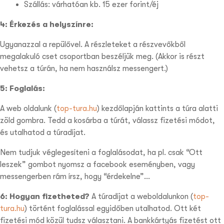
Szállás: várhatóan kb. 15 ezer forint/éj
4: Érkezés a helyszínre:
Ugyanazzal a repülővel. A részleteket a részvevőkből
megalakuló cset csoportban beszéljük meg. (Akkor is részt
vehetsz a túrán, ha nem használsz messengert.)
5: Foglalás:
A web oldalunk (
top-tura.hu
) kezdőlapján kattints a túra alatti
zöld gombra. Tedd a kosárba a túrát, válassz fizetési módot,
és utalhatod a túradíjat.
Nem tudjuk véglegesíteni a foglalásodat, ha pl. csak “Ott
leszek” gombot nyomsz a facebook eseményben, vagy
messengerben rám írsz, hogy “érdekelne”…
6: Hogyan fizetheted?
A túradíjat a weboldalunkon (
top-
tura.hu
) történt foglalással egyidőben utalhatod. Ott két
fizetési mód közül tudsz választani. A
bankkártyás
fizetést ott