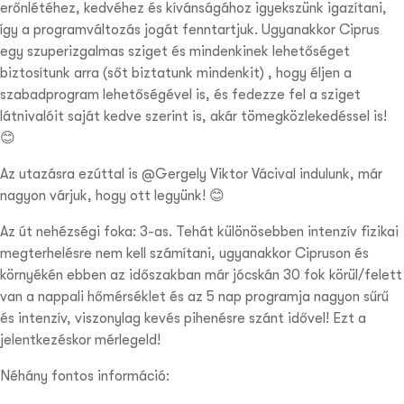
erőnlétéhez, kedvéhez és kívánságához igyekszünk igazítani,
így a programváltozás jogát fenntartjuk. Ugyanakkor Ciprus
egy szuperizgalmas sziget és mindenkinek lehetőséget
biztosítunk arra (sőt biztatunk mindenkit) , hogy éljen a
szabadprogram lehetőségével is, és fedezze fel a sziget
látnivalóit saját kedve szerint is, akár tömegközlekedéssel is!
😊
Az utazásra ezúttal is @Gergely Viktor Vácival indulunk, már
nagyon várjuk, hogy ott legyünk! 😊
Az út nehézségi foka: 3-as. Tehát különösebben intenzív fizikai
megterhelésre nem kell számítani, ugyanakkor Cipruson és
környékén ebben az időszakban már jócskán 30 fok körül/felett
van a nappali hőmérséklet és az 5 nap programja nagyon sűrű
és intenzív, viszonylag kevés pihenésre szánt idővel! Ezt a
jelentkezéskor mérlegeld!
Néhány fontos információ: