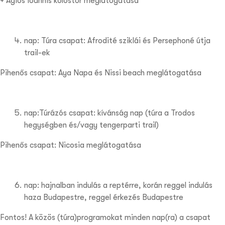
+ Agios Ioannis kolostor meglátogatása
nap: Túra csapat: Afrodité sziklái és Persephoné útja
trail-ek
Pihenős csapat: Aya Napa és Nissi beach meglátogatása
nap:Túrázós csapat: kívánság nap (túra a Trodos
hegységben és/vagy tengerparti trail)
Pihenős csapat: Nicosia meglátogatása
nap: hajnalban indulás a reptérre, korán reggel indulás
haza Budapestre, reggel érkezés Budapestre
Fontos! A közös (túra)programokat minden nap(ra) a csapat