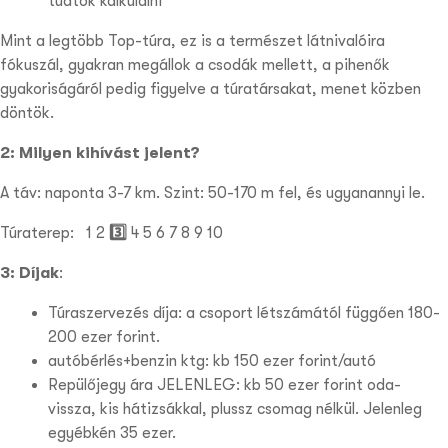
tudtok kalkulálni
Mint a legtöbb Top-túra, ez is a természet látnivalóira
fókuszál, gyakran megállok a csodák mellett, a pihen
ők
gyakoriságáról pedig figyelve a túratársakat, menet közben
döntök.
2: Milyen kihívást jelent?
A táv: naponta 3-7 km. Szint: 50-170 m fel, és ugyanannyi le.
Túraterep:
1 2
3️⃣
4 5
6 7 8 9 10
3: Díjak
:
Túraszervezés díja: a csoport létszámától függően 180-
200 ezer forint.
autóbérlés+benzin ktg: kb 150 ezer forint/autó
Repülőjegy ára JELENLEG: kb 50 ezer forint oda-
vissza, kis hátizsákkal, plussz csomag nélkül. Jelenleg
egyébkén 35 ezer.