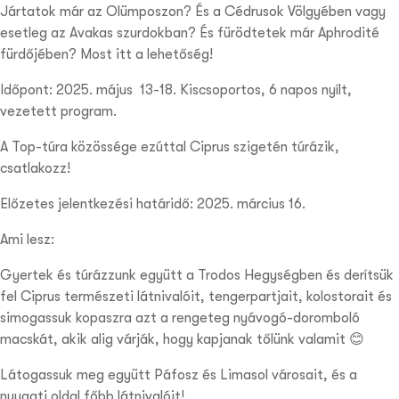
Jártatok már az Olümposzon? És a Cédrusok Völgyében vagy
esetleg az Avakas szurdokban? És fürödtetek már Aphrodité
fürdőjében? Most itt a lehetőség!
Időpont: 2025. május 13-18. Kiscsoportos, 6 napos nyílt,
vezetett program.
A Top-túra közössége ezúttal Ciprus szigetén túrázik,
csatlakozz!
Előzetes jelentkezési határidő: 2025. március 16.
Ami lesz:
Gyertek és túrázzunk együtt a Trodos Hegységben és derítsük
fel Ciprus természeti látnivalóit, tengerpartjait, kolostorait és
simogassuk kopaszra azt a rengeteg nyávogó-doromboló
macskát, akik alig várják, hogy kapjanak tőlünk valamit 😊
Látogassuk meg együtt Páfosz és Limasol városait, és a
nyugati oldal főbb látnivalóit!