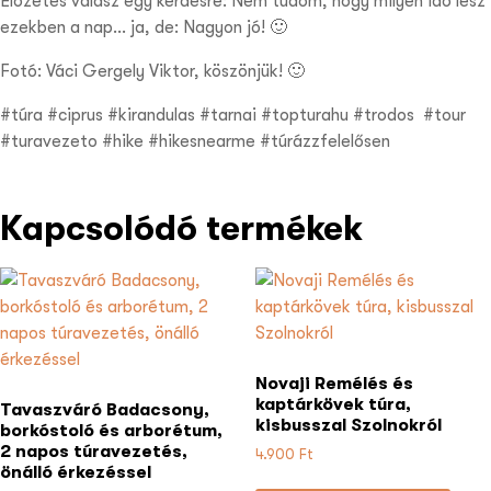
Előzetes válasz egy kérdésre: Nem tudom, hogy milyen idő lesz
ezekben a nap… ja, de: Nagyon jó! 🙂
Fotó: Váci Gergely Viktor, köszönjük! 🙂
#túra #ciprus #kirandulas #tarnai #topturahu #trodos #tour
#turavezeto #hike #hikesnearme #túrázzfelelősen
Kapcsolódó termékek
Novaji Remélés és
kaptárkövek túra,
Tavaszváró Badacsony,
kisbusszal Szolnokról
borkóstoló és arborétum,
2 napos túravezetés,
4.900
Ft
önálló érkezéssel