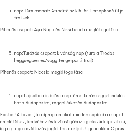
nap: Túra csapat: Afrodité sziklái és Persephoné útja
trail-ek
Pihenős csapat: Aya Napa és Nissi beach meglátogatása
nap:Túrázós csapat: kívánság nap (túra a Trodos
hegységben és/vagy tengerparti trail)
Pihenős csapat: Nicosia meglátogatása
nap: hajnalban indulás a reptérre, korán reggel indulás
haza Budapestre, reggel érkezés Budapestre
Fontos! A közös (túra)programokat minden nap(ra) a csapat
erőnlétéhez, kedvéhez és kívánságához igyekszünk igazítani,
így a programváltozás jogát fenntartjuk. Ugyanakkor Ciprus