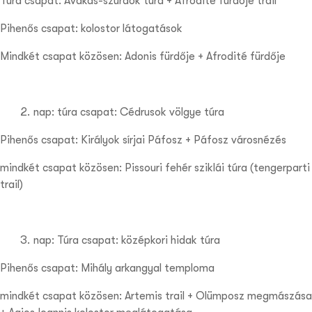
Túra csapat: Avakas-szurdok túra + Afrodité fürdője trail
Pihenős csapat: kolostor látogatások
Mindkét csapat közösen: Adonis fürdője + Afrodité fürdője
nap: túra csapat: Cédrusok völgye túra
Pihenős csapat: Királyok sírjai Páfosz + Páfosz városnézés
mindkét csapat közösen: Pissouri fehér sziklái túra (tengerparti
trail)
nap: Túra csapat: középkori hidak túra
Pihenős csapat: Mihály arkangyal temploma
mindkét csapat közösen: Artemis trail + Olümposz megmászása