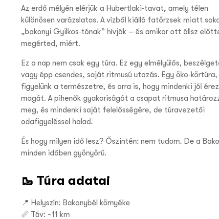
Az erdő mélyén elérjük a Hubertlaki‑tavat, amely télen
különösen varázslatos. A vízből kiálló fatörzsek miatt sok
„bakonyi Gyilkos‑tónak” hívják – és amikor ott állsz előtt
megérted, miért.
Ez a nap nem csak egy túra. Ez egy elmélyülős, beszélget
vagy épp csendes, saját ritmusú utazás. Egy öko‑körtúra,
figyelünk a természetre, és arra is, hogy mindenki jól ére
magát. A pihenők gyakoriságát a csapat ritmusa határoz
meg, és mindenki saját felelősségére, de túravezetői
odafigyeléssel halad.
És hogy milyen idő lesz? Őszintén: nem tudom. De a Bak
minden időben gyönyörű.
🥾 Túra adatai
📍 Helyszín: Bakonybél környéke
📏 Táv: ~11 km