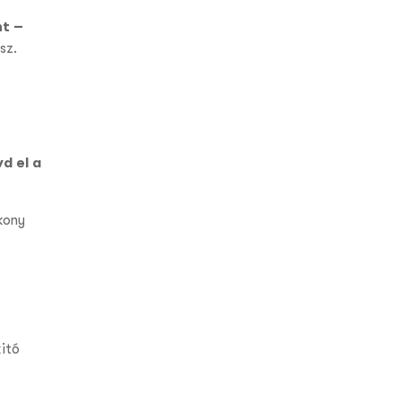
nt –
sz.
d el a
kony
itó