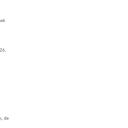
nek
26.
n, de