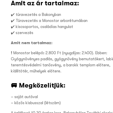
Amit az ár tartalmaz:
✔️ túravezetés a Bakonyban
✔️ Túravezetés a Monostor arborétumában
✔️ kiscsoportos, családias hangulat
✔️ szervezés
Amit nem tartalmaz:
❗ Monostor belépő
:
2.800 Ft (nyugdíjas: 2.400). Ebben:
Gyógynövényes padlás, gyógynövény bemutatókert, labir
teremtésvédelmi tanösvény, a barokk templom előtere,
kiállítótér, műhelyek előtere.
🚐 Megközelítjük:
– saját autóval
– közös kisbusszal (létszám)