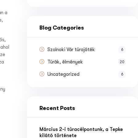
an a
e,
Blog Categories
ős,
 ahol
Szolnoki Vár túrajáték
6
zze
za
Túrák, élmények
20
Uncategorized
6
ony
Recent Posts
Március 2-i túracélpontunk, a Tepke
kilátó története