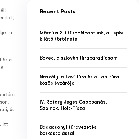
éli
Recent Posts
 illat,
lyet a
Március 2-i túracélpontunk, a Tepke
kilátó története
Bovec, a szlovén túraparadicsom
t és a
 A
Naszály, a Tavi túra és a Top-túra
közös évzárója
körtúra
IV. Rotary Jeges Csobbanás,
son,
Szolnok, Holt-Tisza
tni, és
 Itt
Badacsonyi túravezetés
borkóstolással