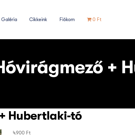
Galéria
Cikkeink
Fiókom
0 Ft
Hóvirágmező + H
+ Hubertlaki‑tó
4.900
Ft