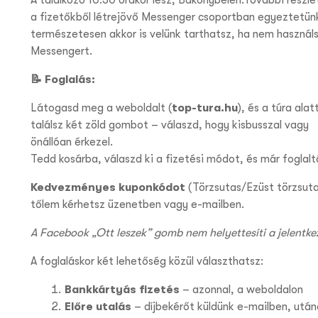
A találkozó 10.30 órakor lesz, Bakonybélen.
További részle
a fizetők
ből létrejövő Messenger csoportban egyeztetün
természetesen akkor is velünk tarthatsz, ha nem használ
Messengert.
📝
Foglalás:
Látogasd meg a weboldalt (
top-tura.hu
), és a túra alat
találsz két zöld gombot – válaszd, hogy kisbusszal vagy
önállóan érkezel.
Tedd kosárba, válaszd ki a fizetési módot, és már foglaltá
Kedvezményes kuponkódot
(Törzsutas/Ezüst törzsuta
tőlem kérhetsz üzenetben vagy e-mailben.
A Facebook „Ott leszek” gomb nem helyettesíti a jelentke
A foglaláskor két lehetőség közül választhatsz:
Bankkártyás fizetés
– azonnal, a weboldalon
Előre utalás
– díjbekérőt küldünk e-mailben, után