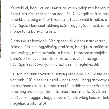
Képzeld el, hogy
2026. február 21
‑én belépsz a bakonyb
Szent Mauríciusz Monostor kapuján. A levegőben friss erdei
a parkban pedig már ott vannak a tavasz első hírnökei: a
hóvirágok. Nem csak néhány szál – egy egész mező, ame
monostor arborétuma őriz.
A napunk itt kezdődik. Végigsétálunk a bemutatókerten,
felmegyünk a gyógynövény‑padlásra, bejárjuk a labirintus
tanösvényt, majd belépünk a barokk templom csendjébe.
bencés kézműves termékek illata, a kávézó melege, a
hóvirágmező látványa mind azt üzeni: megérkeztél.
Ezután indulunk tovább a Bakony erdejébe. Egy 12 km‑es 
vár ránk, 270 méter szinttel – pont annyi, hogy átmozgas
de ne fárasszon el. A lombtalan téli erdőben messzire belá
a bakony erdeje ilyenkor más arcát mutatja. Az ösvénen
elidőzünk, hagyjuk, hogy a csend és a látvány hasson ránk.
megéljük a pillanatot.