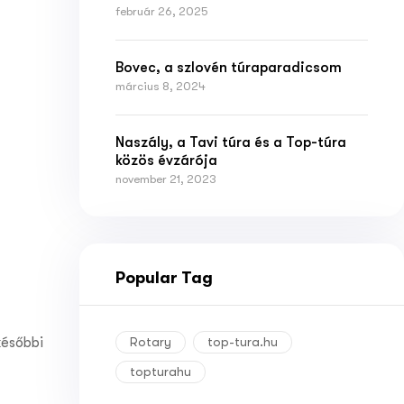
február 26, 2025
Bovec, a szlovén túraparadicsom
március 8, 2024
Naszály, a Tavi túra és a Top-túra
közös évzárója
november 21, 2023
Popular Tag
későbbi
Rotary
top-tura.hu
topturahu