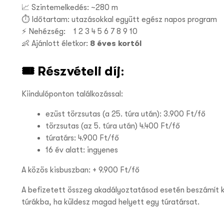
📈 Szintemelkedés: ~280 m
⏱️ Időtartam: utazásokkal együtt egész napos program
⚡ Nehézség:
1 2 3
4
5 6 7 8 9 10
👶 Ajánlott életkor:
8 éves kortól
🎟️
Részvételi díj
:
Kiindulóponton találkozással:
ezüst törzsutas (a 25. túra után): 3.900 Ft/fő
törzsutas (az 5. túra után) 4.400 Ft/fő
túratárs: 4.900 Ft/fő
16 év alatt: ingyenes
A közös kisbuszban: + 9.900 Ft/fő
A befizetett összeg akadályoztatásod esetén beszámít 
túrákba, ha küldesz magad helyett egy túratársat.