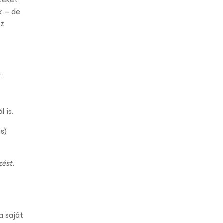
teket
k – de
sz
t
l is.
s)
zést.
a saját