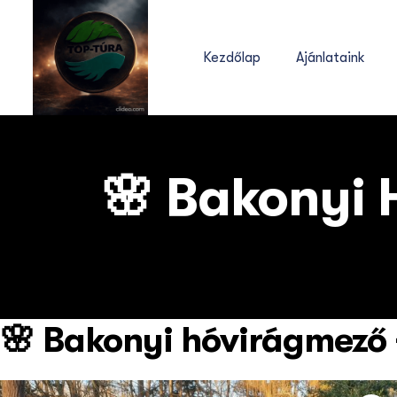
Kezdőlap
Ajánlataink
🌸 Bakonyi 
🌸 Bakonyi hóvirágmező 