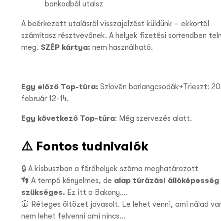
bankodból utalsz
A beérkezett utalásról visszajelzést küldünk – ekkortól
számítasz résztvevőnek. A helyek fizetési sorrendben tel
meg.
SZÉP kártya:
nem használható.
Egy előző Top-túra:
Szlovén barlangcsodák+Trieszt: 20
február 12-14.
Egy következő Top-túra
: Még szervezés alatt.
⚠️ Fontos tudnivalók
🔒 A kisbuszban a férőhelyek száma meghatározott
👣 A tempó kényelmes, de
alap túrázási állóképesség
szükséges.
Ez itt a Bakony….
🧥 Réteges öltözet javasolt. Le lehet venni, ami nálad va
nem lehet felvenni ami nincs…