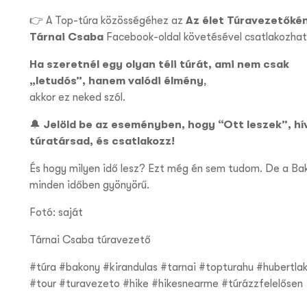
👉
A Top-túra közösségéhez az
Az élet Túravezetőké
Tárnai Csaba
Facebook-oldal követésével csatlakozhat
Ha szeretnél egy olyan téli túrát, ami nem csak
„letudós”, hanem valódi élmény
,
akkor ez neked szól.
🔔
Jelöld be az eseményben, hogy “Ott leszek”, hív
túratársad, és csatlakozz!
És hogy milyen idő lesz? Ezt még én sem tudom. De a Ba
minden időben gyönyörű.
Fotó: saját
Tárnai Csaba túravezető
#túra #bakony #kirandulas #tarnai #topturahu #hubertlak
#tour #turavezeto #hike #hikesnearme #túrázzfelelősen