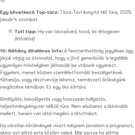
16.
Egy következő Top-túra
: Tisza-Tavi évnyitó téli túra, 2025.
január 4. szombat.
Tuti tipp:
Ha van távcsöved, hozd, és rétegesen
öltözködj!
10: Néhány általános info:
A fenntarthatóság jegyében úgy
járjuk végig az útvonalat, hogy a jövő generációk is legalább
ugyanilyen minőségben járhassák be utánunk ugyanezt.
Figyelem, menet közben szemléletformáló beszélgetések
fültanúja, vagy résztvevője lehetsz, természeti örökségünk
megőrzése témában. Ez egy öko körtúra.
Elmélyülős, beszélgetős vagy hosszasan hallgatós,
teljesítménykényszer nélküli túra. Nem elsuhansz a látnivalók
mellett, hanem van időd megélni a látottakat.
Ha váratlan körülmények miatt mégsem javaslom a programot,
akkor azt előző este közlöm veled. Már persze ha előtte