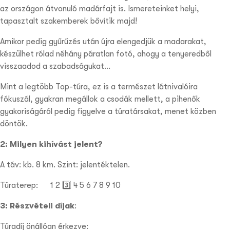
az országon átvonuló madárfajt is. Ismereteinket helyi,
tapasztalt szakemberek bővítik majd!
Amikor pedig gyűrűzés után újra elengedjük a madarakat,
készülhet rólad néhány páratlan fotó, ahogy a tenyeredből
visszaadod a szabadságukat…
Mint a legtöbb Top-túra, ez is a természet látnivalóira
fókuszál, gyakran megállok a csodák mellett, a pihenők
gyakoriságáról pedig figyelve a túratársakat, menet közben
döntök.
2: Milyen kihívást jelent?
A táv: kb. 8 km. Szint: jelentéktelen.
Túraterep:
1 2 3️⃣
4 5
6 7 8 9 10
3: Részvételi díjak
:
Túradíj önállóan érkezve: