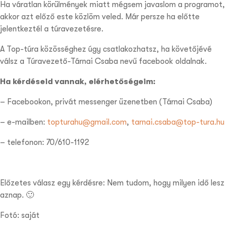
Ha váratlan körülmények miatt mégsem javaslom a programot,
akkor azt előző este közlöm veled. Már persze ha előtte
jelentkeztél a túravezetésre.
A Top-túra közösséghez úgy csatlakozhatsz, ha követőjévé
válsz a Túravezető-Tárnai Csaba nevű facebook oldalnak.
Ha kérdéseid vannak, elérhetőségeim:
– Facebookon, privát messenger üzenetben (Tárnai Csaba)
– e-mailben:
topturahu@gmail.com
,
tarnai.csaba@top-tura.hu
– telefonon: 70/610-1192
Előzetes válasz egy kérdésre: Nem tudom, hogy milyen idő lesz
aznap. 🙂
Fotó: saját