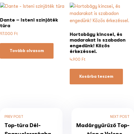
Dante – Isteni színjáték
túra
97.000
Ft
Hortobágy kincsei, és
madarakat is szabadon
engedünk! Közös
Tovább olvasom
érkezéssel.
4.900
Ft
Kosárba teszem
PREV POST
NEXT POST
Top-túra Dél-
Madárgyűrűző Top-