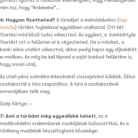
gombot nyomsz a facebook eseményben, vagy messengerben
rám írsz, hogy “érdekelne”…
6: Hogyan fizetheted?
A túradíjat a weboldalunkon (
top-
tura.hu
) történt foglalással egyidőben utalhatod. Ott két
fizetési mód közül tudsz választani. Az egyiket, a
bankkártyás
fizetést
ott a felületen el is végezheted. Ha a másikat, a
banki előre utalást
választod, akkor pedig kapsz egy díjbekérőt
e-mailben, és még be kell lépned a saját bankod felületére is,
hogy onnan utalj.
Az utalt pénz számlára érkezéséről visszajelzést küldünk. Ekkor
csatlakoztál a túra csapatához. A túra a csatlakozások
sorrendjében telik meg.
Szép Kártya: –
7: Ami a túrádat még egyedibbé teheti
,
az a
madárvédelmi szakemberek munkájának kulisszatitkai, és a
törékeny madárkák kézzelfogható közelsége.