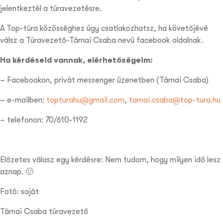
jelentkeztél a túravezetésre.
A Top-túra közösséghez úgy csatlakozhatsz, ha követőjévé
válsz a Túravezető-Tárnai Csaba nevű facebook oldalnak.
Ha kérdéseid vannak, elérhetőségeim:
– Facebookon, privát messenger üzenetben (Tárnai Csaba)
– e-mailben:
topturahu@gmail.com
,
tarnai.csaba@top-tura.hu
– telefonon: 70/610-1192
Előzetes válasz egy kérdésre: Nem tudom, hogy milyen idő lesz
aznap. 🙂
Fotó: saját
Tárnai Csaba túravezető