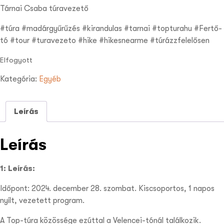
Tárnai Csaba túravezető
#túra #madárgyűrűzés #kirandulas #tarnai #topturahu #Fertő-
tó #tour #turavezeto #hike #hikesnearme #túrázzfelelősen
Elfogyott
Kategória:
Egyéb
Leírás
Leírás
1: Leírás:
Időpont: 2024. december 28. szombat. Kiscsoportos, 1 napos
nyílt, vezetett program.
A Top-túra közössége ezúttal a Velencei-tónál találkozik.