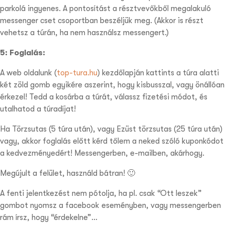
parkolá ingyenes. A pontosítást a résztvevőkből megalakuló
messenger cset csoportban beszéljük meg. (Akkor is részt
vehetsz a túrán, ha nem használsz messengert.)
5: Foglalás:
A web oldalunk (
top-tura.hu
) kezdőlapján kattints a túra alatti
két zöld gomb egyikére aszerint, hogy kisbusszal, vagy önállóan
érkezel! Tedd a kosárba a túrát, válassz fizetési módot, és
utalhatod a túradíjat!
Ha Törzsutas (5 túra után), vagy Ezüst törzsutas (25 túra után)
vagy, akkor foglalás előtt kérd tőlem a neked szóló kuponkódot
a kedvezményedért! Messengerben, e-mailben, akárhogy.
Megújult a felület, használd bátran! 🙂
A fenti jelentkezést nem pótolja, ha pl. csak “Ott leszek”
gombot nyomsz a facebook eseményben, vagy messengerben
rám írsz, hogy “érdekelne”…