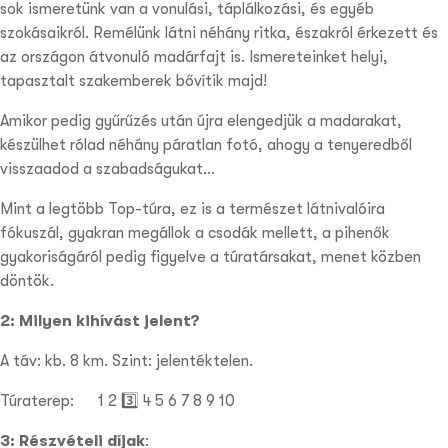
sok ismeretünk van a vonulási, táplálkozási, és egyéb
szokásaikról. Remélünk látni néhány ritka, északról érkezett és
az országon átvonuló madárfajt is. Ismereteinket helyi,
tapasztalt szakemberek bővítik majd!
Amikor pedig gyűrűzés után újra elengedjük a madarakat,
készülhet rólad néhány páratlan fotó, ahogy a tenyeredből
visszaadod a szabadságukat…
Mint a legtöbb Top-túra, ez is a természet látnivalóira
fókuszál, gyakran megállok a csodák mellett, a pihenők
gyakoriságáról pedig figyelve a túratársakat, menet közben
döntök.
2: Milyen kihívást jelent?
A táv: kb. 8 km. Szint: jelentéktelen.
Túraterep:
1 2 3️⃣
4 5
6 7 8 9 10
3: Részvételi díjak
: