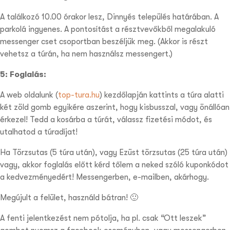
A találkozó 10.00 órakor lesz, Dinnyés település határában. A
parkolá ingyenes. A pontosítást a résztvevőkből megalakuló
messenger cset csoportban beszéljük meg. (Akkor is részt
vehetsz a túrán, ha nem használsz messengert.)
5: Foglalás:
A web oldalunk (
top-tura.hu
) kezdőlapján kattints a túra alatti
két zöld gomb egyikére aszerint, hogy kisbusszal, vagy önállóan
érkezel! Tedd a kosárba a túrát, válassz fizetési módot, és
utalhatod a túradíjat!
Ha Törzsutas (5 túra után), vagy Ezüst törzsutas (25 túra után)
vagy, akkor foglalás előtt kérd tőlem a neked szóló kuponkódot
a kedvezményedért! Messengerben, e-mailben, akárhogy.
Megújult a felület, használd bátran! 🙂
A fenti jelentkezést nem pótolja, ha pl. csak “Ott leszek”