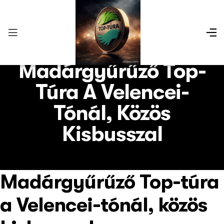
Madárgyűrűző Top-
Túra A Velencei-
Tónál, Közös
Kisbusszal
Madárgyűrűző Top-túra
a Velencei-tónál, közös