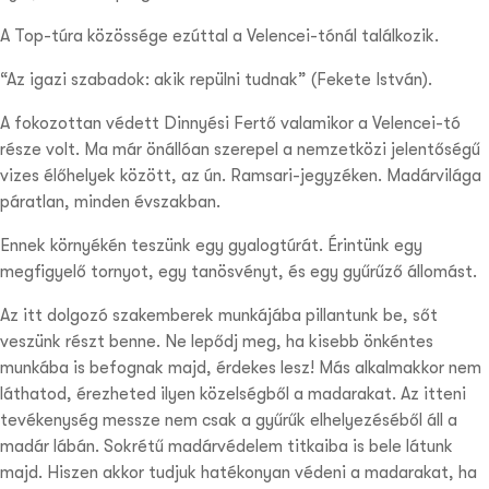
A Top-túra közössége ezúttal a Velencei-tónál találkozik.
“Az igazi szabadok: akik repülni tudnak” (Fekete István).
A fokozottan védett Dinnyési Fertő valamikor a Velencei-tó
része volt. Ma már önállóan szerepel a nemzetközi jelentőségű
vizes élőhelyek között, az ún. Ramsari-jegyzéken. Madárvilága
páratlan, minden évszakban.
Ennek környékén teszünk egy gyalogtúrát. Érintünk egy
megfigyelő tornyot, egy tanösvényt, és egy gyűrűző állomást.
Az itt dolgozó szakemberek munkájába pillantunk be, sőt
veszünk részt benne. Ne lepődj meg, ha kisebb önkéntes
munkába is befognak majd, érdekes lesz! Más alkalmakkor nem
láthatod, érezheted ilyen közelségből a madarakat. Az itteni
tevékenység messze nem csak a gyűrűk elhelyezéséből áll a
madár lábán. Sokrétű madárvédelem titkaiba is bele látunk
majd. Hiszen akkor tudjuk hatékonyan védeni a madarakat, ha