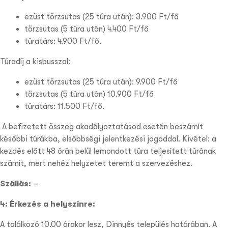
ezüst törzsutas (25 túra után): 3.900 Ft/fő
törzsutas (5 túra után) 4.400 Ft/fő
túratárs: 4.900 Ft/fő.
Túradíj a kisbusszal:
ezüst törzsutas (25 túra után): 9.900 Ft/fő
törzsutas (5 túra után) 10.900 Ft/fő
túratárs: 11.500 Ft/fő.
A befizetett összeg akadályoztatásod esetén beszámít
későbbi túrákba, elsőbbségi jelentkezési jogoddal. Kivétel: a
kezdés előtt 48 órán belül lemondott túra teljesített túrának
számít, mert nehéz helyzetet teremt a szervezéshez.
Szállás:
–
4: Érkezés a helyszínre:
A találkozó 10.00 órakor lesz, Dinnyés település határában. A