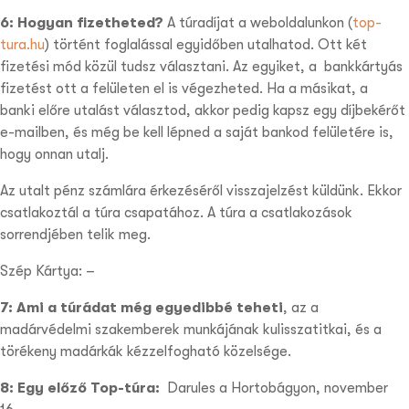
6: Hogyan fizetheted?
A túradíjat a weboldalunkon (
top-
tura.hu
) történt foglalással egyidőben utalhatod. Ott két
fizetési mód közül tudsz választani. Az egyiket, a
bankkártyás
fizetést
ott a felületen el is végezheted. Ha a másikat, a
banki előre utalást
választod, akkor pedig kapsz egy díjbekérőt
e-mailben, és még be kell lépned a saját bankod felületére is,
hogy onnan utalj.
Az utalt pénz számlára érkezéséről visszajelzést küldünk. Ekkor
csatlakoztál a túra csapatához. A túra a csatlakozások
sorrendjében telik meg.
Szép Kártya: –
7: Ami a túrádat még egyedibbé teheti
,
az a
madárvédelmi szakemberek munkájának kulisszatitkai, és a
törékeny madárkák kézzelfogható közelsége.
8: Egy előző Top-túra:
Darules a Hortobágyon, november