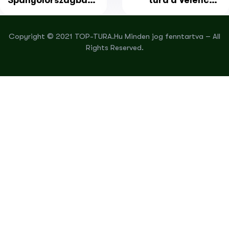
Spanyolországban:
túra a Velencei-
Caminito del Rey,
tónál, önálló
Malaga és
érkezéssel
Copyright © 2021 TOP-TURA.Hu Minden jog fenntartva – All
Granada
Rights Reserved.