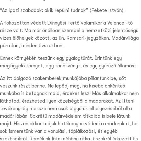
“Az igazi szabadok: akik repülni tudnak” (Fekete István).
A fokozottan védett Dinnyési Fertő valamikor a Velencei-tó
része volt. Ma már önállóan szerepel a nemzetközi jelentőségű
vizes élőhelyek között, az ún. Ramsari-jegyzéken. Madárvilága
páratlan, minden évszakban.
Ennek környékén teszünk egy gyalogtúrát. Érintünk egy
megfigyelő tornyot, egy tanösvényt, és egy gyűrűző állomást.
Az itt dolgozó szakemberek munkájába pillantunk be, sőt
veszünk részt benne. Ne lepődj meg, ha kisebb önkéntes
munkába is befognak majd, érdekes lesz! Más alkalmakkor nem
láthatod, érezheted ilyen közelségből a madarakat. Az itteni
tevékenység messze nem csak a gyűrűk elhelyezéséből áll a
madár lábán. Sokrétű madárvédelem titkaiba is bele látunk
majd. Hiszen akkor tudjuk hatékonyan védeni a madarakat, ha
sok ismeretünk van a vonulási, táplálkozási, és egyéb
szokásaikról. Remélünk látni néhány ritka, északról érkezett és