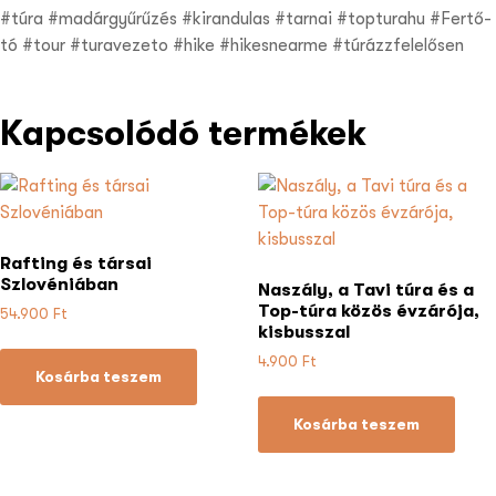
#túra #madárgyűrűzés #kirandulas #tarnai #topturahu #Fertő-
tó #tour #turavezeto #hike #hikesnearme #túrázzfelelősen
Kapcsolódó termékek
Rafting és társai
Szlovéniában
Naszály, a Tavi túra és a
Top-túra közös évzárója,
54.900
Ft
kisbusszal
4.900
Ft
Kosárba teszem
Kosárba teszem