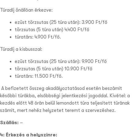
Túradíj önállóan érkezve:
ezüst törzsutas (25 túra után): 3.900 Ft/fő
törzsutas (5 túra után) 4.400 Ft/fő
túratárs: 4.900 Ft/fő.
Túradíj a kisbusszal:
ezüst törzsutas (25 túra után): 9.900 Ft/fő
törzsutas (5 túra után) 10.900 Ft/fő
túratárs: 11.500 Ft/fő.
A befizetett összeg akadályoztatásod esetén beszámít
későbbi túrákba, elsőbbségi jelentkezési jogoddal. Kivétel: a
kezdés előtt 48 órán belül lemondott túra teljesített túrának
számít, mert nehéz helyzetet teremt a szervezéshez.
Szállás:
–
4: Érkezés a helyszínre: