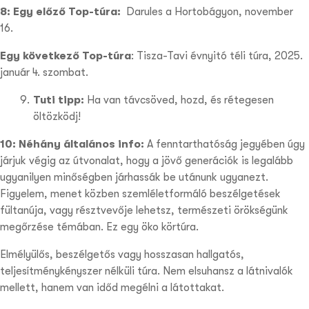
8: Egy előző Top-túra:
Darules a Hortobágyon, november
16.
Egy következő Top-túra
: Tisza-Tavi évnyitó téli túra, 2025.
január 4. szombat.
Tuti tipp:
Ha van távcsöved, hozd, és rétegesen
öltözködj!
10: Néhány általános info:
A fenntarthatóság jegyében úgy
járjuk végig az útvonalat, hogy a jövő generációk is legalább
ugyanilyen minőségben járhassák be utánunk ugyanezt.
Figyelem, menet közben szemléletformáló beszélgetések
fültanúja, vagy résztvevője lehetsz, természeti örökségünk
megőrzése témában. Ez egy öko körtúra.
Elmélyülős, beszélgetős vagy hosszasan hallgatós,
teljesítménykényszer nélküli túra. Nem elsuhansz a látnivalók
mellett, hanem van időd megélni a látottakat.