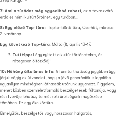
Szép Kártya: –
7: Ami a túrádat még egyedibbé teheti
,
az a tavaszváró
erdő és némi kultúrtörténet, egy túrában…
8: Egy előző Top-túra:
Tepke-kilátó túra, Cserhát, március
2. vasárnap.
Egy következő Top-túra
: Málta (!), április 13-17.
Tuti tipp:
Légy nyitott a kultúr történetekre, és
rétegesen öltözködj!
10: Néhány általános info:
A fenntarthatóság jegyében úgy
járjuk végig az útvonalat, hogy a jövő generációk is legalább
ugyanilyen minőségben láthassák utánunk ugyanezt. Figyelem,
menet közben szemléletformáló beszélgetések fültanúja, vagy
résztvevője lehetsz, természeti örökségünk megőrzése
témában. Ez egy öko körtúra.
Elmélyülős, beszélgetős vagy hosszasan hallgatós,