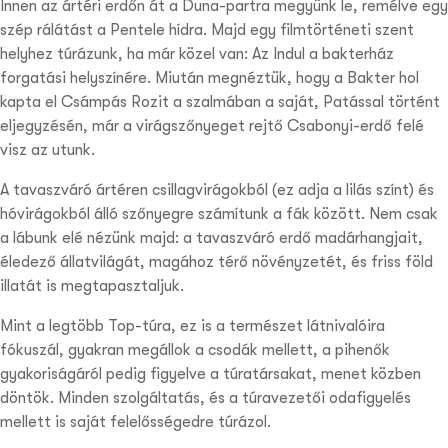
Innen az ártéri erdőn át a Duna-partra megyünk le, remélve egy
szép rálátást a Pentele hídra. Majd egy filmtörténeti szent
helyhez túrázunk, ha már közel van: Az Indul a bakterház
forgatási helyszínére. Miután megnéztük, hogy a Bakter hol
kapta el Csámpás Rozit a szalmában a saját, Patással történt
eljegyzésén, már a virágszőnyeget rejtő Csabonyi-erdő felé
visz az utunk.
A tavaszváró ártéren csillagvirágokból (ez adja a lilás színt) és
hóvirágokból álló szőnyegre számítunk a fák között. Nem csak
a lábunk elé nézünk majd: a tavaszváró erdő madárhangjait,
éledező állatvilágát, magához térő növényzetét, és friss föld
illatát is megtapasztaljuk.
Mint a legtöbb Top-túra, ez is a természet látnivalóira
fókuszál, gyakran megállok a csodák mellett, a pihen
ők
gyakoriságáról pedig figyelve a túratársakat, menet közben
döntök.
Minden szolgáltatás, és a túravezetői odafigyelés
mellett is saját felelősségedre túrázol.