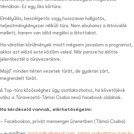
témában. Ez egy öko körtúra.
Elmélyülős, beszélgetős vagy hosszasan hallgatós,
teljesítménykényszer nélküli túra. Nem elsuhansz a látnivalók
mellett, hanem van időd megélni a látottakat.
Ha váratlan körülmények miatt mégsem javaslom a programot,
akkor azt előző este közlöm veled. Már persze ha előtte
jelentkeztél a túravezetésre.
Majd’ minden héten vezetek túrát, de gyakran zárt,
megrendelt túrát.
A Top-túra közösséghez úgy csatlakozhatsz, ha követőjévé
válsz a Túravezető-Tárnai Csaba nevű facebook oldalnak.
Ha kérdéseid vannak, elérhetőségeim:
– Facebookon, privát messenger üzenetben (Tárnai Csaba)
– e-mailben:
topturahu@gmail.com
,
tarnai.csaba@top-tura.hu