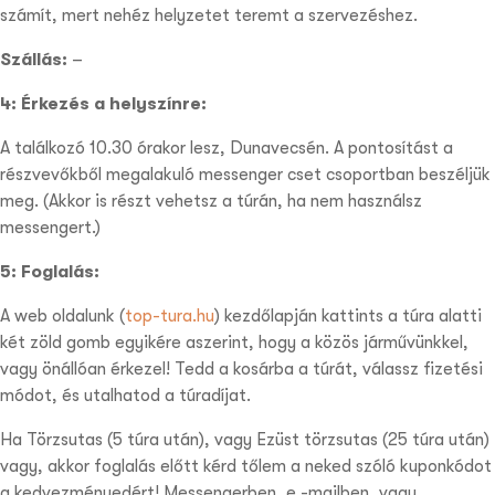
számít, mert nehéz helyzetet teremt a szervezéshez.
Szállás:
–
4: Érkezés a helyszínre:
A találkozó 10.30 órakor lesz, Dunavecsén. A pontosítást a
részvevőkből megalakuló messenger cset csoportban beszéljük
meg. (Akkor is részt vehetsz a túrán, ha nem használsz
messengert.)
5: Foglalás:
A web oldalunk (
top-tura.hu
) kezdőlapján kattints a túra alatti
két zöld gomb egyikére aszerint, hogy a közös járművünkkel,
vagy önállóan érkezel! Tedd a kosárba a túrát, válassz fizetési
módot, és utalhatod a túradíjat.
Ha Törzsutas (5 túra után), vagy Ezüst törzsutas (25 túra után)
vagy, akkor foglalás előtt kérd tőlem a neked szóló kuponkódot
a kedvezményedért! Messengerben, e.-mailben, vagy