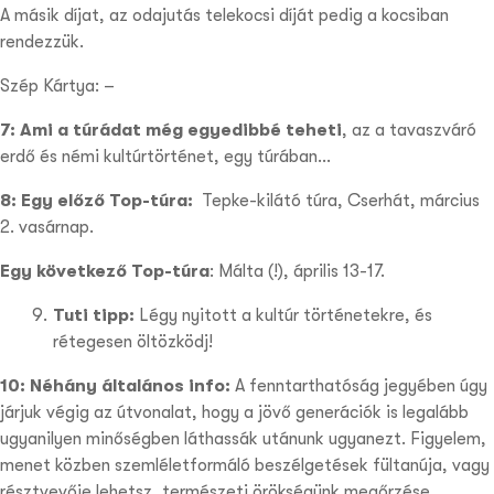
A másik díjat, az odajutás telekocsi díját pedig a kocsiban
rendezzük.
Szép Kártya: –
7: Ami a túrádat még egyedibbé teheti
,
az a tavaszváró
erdő és némi kultúrtörténet, egy túrában…
8: Egy előző Top-túra:
Tepke-kilátó túra, Cserhát, március
2. vasárnap.
Egy következő Top-túra
: Málta (!), április 13-17.
Tuti tipp:
Légy nyitott a kultúr történetekre, és
rétegesen öltözködj!
10: Néhány általános info:
A fenntarthatóság jegyében úgy
járjuk végig az útvonalat, hogy a jövő generációk is legalább
ugyanilyen minőségben láthassák utánunk ugyanezt. Figyelem,
menet közben szemléletformáló beszélgetések fültanúja, vagy
résztvevője lehetsz, természeti örökségünk megőrzése