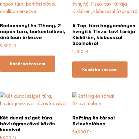
Badacsonyi és Tihany, 2
A Top-túra hagyományos
napos túra, borkóstolóval,
évnyitó Tisza-tavi túrája
önállóan érkezve
Kiskörén, kisbusszal
Szolnokról
9.800
Ft
4.900
Ft
Kosárba teszem
Kosárba teszem
Két dunai sziget túra,
Rafting és társai
hóvirágmezővel közös
Szlovéniában
kocsival
54.900
Ft
4.900
Ft