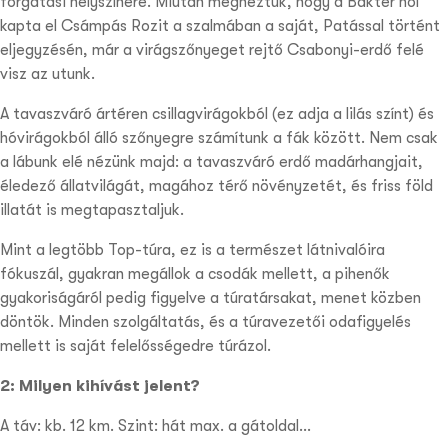
forgatási helyszínére. Miután megnéztük, hogy a Bakter hol
kapta el Csámpás Rozit a szalmában a saját, Patással történt
eljegyzésén, már a virágszőnyeget rejtő Csabonyi-erdő felé
visz az utunk.
A tavaszváró ártéren csillagvirágokból (ez adja a lilás színt) és
hóvirágokból álló szőnyegre számítunk a fák között. Nem csak
a lábunk elé nézünk majd: a tavaszváró erdő madárhangjait,
éledező állatvilágát, magához térő növényzetét, és friss föld
illatát is megtapasztaljuk.
Mint a legtöbb Top-túra, ez is a természet látnivalóira
fókuszál, gyakran megállok a csodák mellett, a pihen
ők
gyakoriságáról pedig figyelve a túratársakat, menet közben
döntök.
Minden szolgáltatás, és a túravezetői odafigyelés
mellett is saját felelősségedre túrázol.
2: Milyen kihívást jelent?
A táv: kb. 12 km. Szint: hát max. a gátoldal…