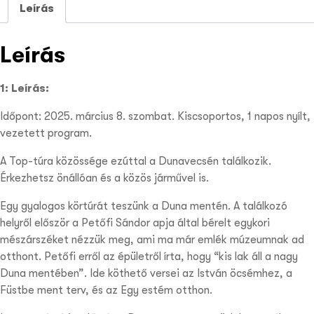
Leírás
Leírás
1: Leírás:
Időpont: 2025. március 8. szombat. Kiscsoportos, 1 napos nyílt,
vezetett program.
A Top-túra közössége ezúttal a Dunavecsén találkozik.
Érkezhetsz önállóan és a közös járművel is.
Egy gyalogos körtúrát teszünk a Duna mentén. A találkozó
helyről először a Petőfi Sándor apja által bérelt egykori
mészárszéket nézzük meg, ami ma már emlék múzeumnak ad
otthont. Petőfi erről az épületről írta, hogy “kis lak áll a nagy
Duna mentében”. Ide köthető versei az István öcsémhez, a
Füstbe ment terv, és az Egy estém otthon.