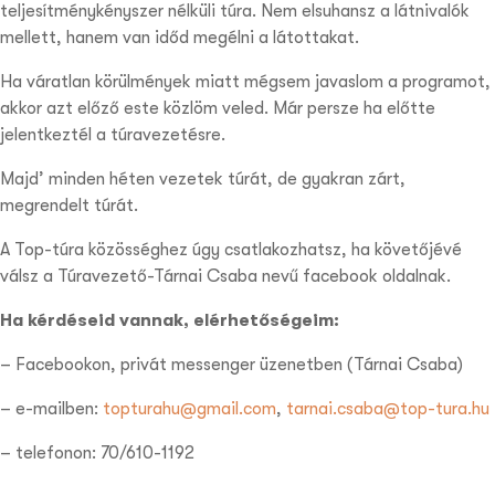
teljesítménykényszer nélküli túra. Nem elsuhansz a látnivalók
mellett, hanem van időd megélni a látottakat.
Ha váratlan körülmények miatt mégsem javaslom a programot,
akkor azt előző este közlöm veled. Már persze ha előtte
jelentkeztél a túravezetésre.
Majd’ minden héten vezetek túrát, de gyakran zárt,
megrendelt túrát.
A Top-túra közösséghez úgy csatlakozhatsz, ha követőjévé
válsz a Túravezető-Tárnai Csaba nevű facebook oldalnak.
Ha kérdéseid vannak, elérhetőségeim:
– Facebookon, privát messenger üzenetben (Tárnai Csaba)
– e-mailben:
topturahu@gmail.com
,
tarnai.csaba@top-tura.hu
– telefonon: 70/610-1192