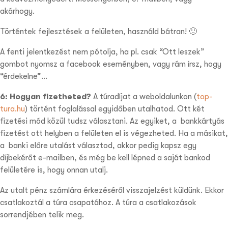
akárhogy.
Történtek fejlesztések a felületen, használd bátran! 🙂
A fenti jelentkezést nem pótolja, ha pl. csak “Ott leszek”
gombot nyomsz a facebook eseményben, vagy rám írsz, hogy
“érdekelne”…
6: Hogyan fizetheted?
A túradíjat a weboldalunkon (
top-
tura.hu
) történt foglalással egyidőben utalhatod. Ott két
fizetési mód közül tudsz választani. Az egyiket, a
bankkártyás
fizetést
ott helyben a felületen el is végezheted. Ha a másikat,
a
banki előre utalást
választod, akkor pedig kapsz egy
díjbekérőt e-mailben, és még be kell lépned a saját bankod
felületére is, hogy onnan utalj.
Az utalt pénz számlára érkezéséről visszajelzést küldünk. Ekkor
csatlakoztál a túra csapatához. A túra a csatlakozások
sorrendjében telik meg.