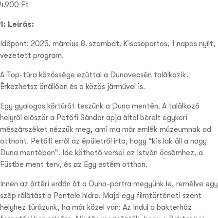
4.900
Ft
1: Leírás:
Időpont: 2025. március 8. szombat. Kiscsoportos, 1 napos nyílt,
vezetett program.
A Top-túra közössége ezúttal a Dunavecsén találkozik.
Érkezhetsz önállóan és a közös járművel is.
Egy gyalogos körtúrát teszünk a Duna mentén. A találkozó
helyről először a Petőfi Sándor apja által bérelt egykori
mészárszéket nézzük meg, ami ma már emlék múzeumnak ad
otthont. Petőfi erről az épületről írta, hogy “kis lak áll a nagy
Duna mentében”. Ide köthető versei az István öcsémhez, a
Füstbe ment terv, és az Egy estém otthon.
Innen az ártéri erdőn át a Duna-partra megyünk le, remélve egy
szép rálátást a Pentele hídra. Majd egy filmtörténeti szent
helyhez túrázunk, ha már közel van: Az Indul a bakterház