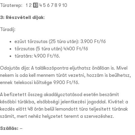
Túraterep:
1 2
3️⃣
4 5
6 7 8 9 10
3: Részvételi díjak
:
Túradíj:
ezüst törzsutas (25 túra után): 3.900 Ft/fő
törzsutas (5 túra után) 4.400 Ft/fő
túratárs: 4.900 Ft/fő.
Odajutás díja: A találkozópontra eljuthatsz önállóan is. Mivel
nekem is oda kell mennem túrát vezetni, hozzám is beülhetsz,
ennek telekocsi költsége 9.900 Ft/fő.
A befizetett összeg akadályoztatásod esetén beszámít
későbbi túrákba, elsőbbségi jelentkezési jogoddal. Kivétel: a
kezdés előtt 48 órán belül lemondott túra teljesített túrának
számít, mert nehéz helyzetet teremt a szervezéshez.
Szállás:
–