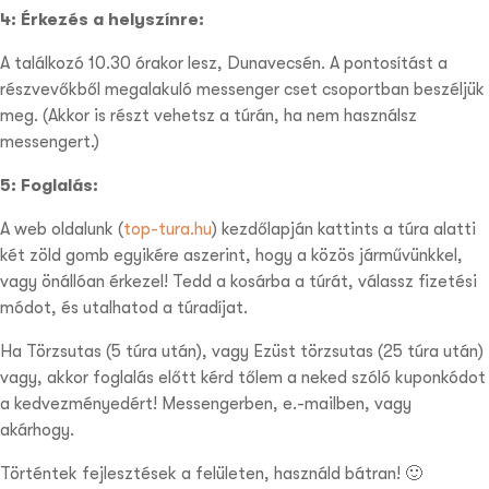
4: Érkezés a helyszínre:
A találkozó 10.30 órakor lesz, Dunavecsén. A pontosítást a
részvevőkből megalakuló messenger cset csoportban beszéljük
meg. (Akkor is részt vehetsz a túrán, ha nem használsz
messengert.)
5: Foglalás:
A web oldalunk (
top-tura.hu
) kezdőlapján kattints a túra alatti
két zöld gomb egyikére aszerint, hogy a közös járművünkkel,
vagy önállóan érkezel! Tedd a kosárba a túrát, válassz fizetési
módot, és utalhatod a túradíjat.
Ha Törzsutas (5 túra után), vagy Ezüst törzsutas (25 túra után)
vagy, akkor foglalás előtt kérd tőlem a neked szóló kuponkódot
a kedvezményedért! Messengerben, e.-mailben, vagy
akárhogy.
Történtek fejlesztések a felületen, használd bátran! 🙂