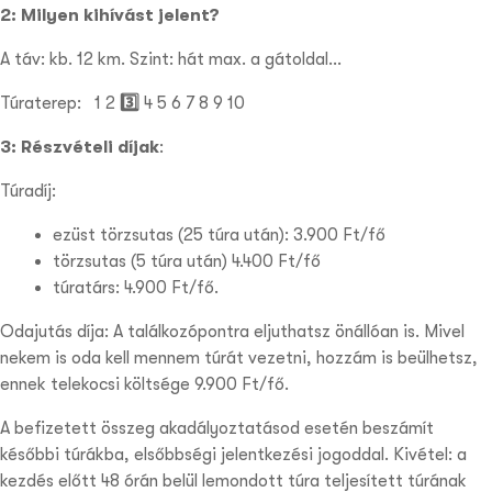
2: Milyen kihívást jelent?
A táv: kb. 12 km. Szint: hát max. a gátoldal…
Túraterep:
1 2
3️⃣
4 5
6 7 8 9 10
3: Részvételi díjak
:
Túradíj:
ezüst törzsutas (25 túra után): 3.900 Ft/fő
törzsutas (5 túra után) 4.400 Ft/fő
túratárs: 4.900 Ft/fő.
Odajutás díja: A találkozópontra eljuthatsz önállóan is. Mivel
nekem is oda kell mennem túrát vezetni, hozzám is beülhetsz,
ennek telekocsi költsége 9.900 Ft/fő.
A befizetett összeg akadályoztatásod esetén beszámít
későbbi túrákba, elsőbbségi jelentkezési jogoddal. Kivétel: a
kezdés előtt 48 órán belül lemondott túra teljesített túrának