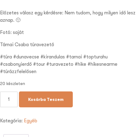
Előzetes válasz egy kérdésre: Nem tudom, hogy milyen idő lesz
aznap. 🙂
Fotó: saját
Tárnai Csaba túravezető
#túra #dunavecse #kirandulas #tarnai #topturahu
#csabonyierdő #tour #turavezeto #hike #hikesnearme
#túrázzfelelősen
20 készleten
Kosárba Teszem
Kategória:
Egyéb