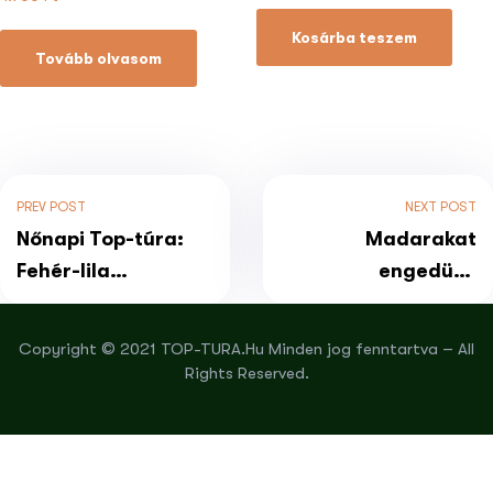
Kosárba teszem
Tovább olvasom
PREV POST
NEXT POST
Nőnapi Top-túra:
Madarakat
Fehér-lila
engedünk
virágszőnyeg a
szabadon, és
Csabonyi-erdőben,
hortobágyi
Copyright © 2021 TOP-TURA.Hu Minden jog fenntartva – All
kisbusszal
gyalogtúra,
Rights Reserved.
kisbusszal