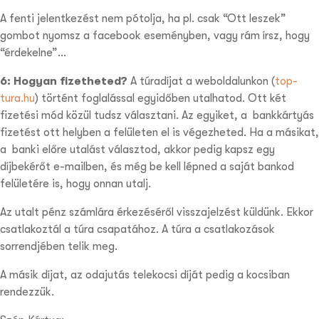
A fenti jelentkezést nem pótolja, ha pl. csak “Ott leszek”
gombot nyomsz a facebook eseményben, vagy rám írsz, hogy
“érdekelne”…
6: Hogyan fizetheted?
A túradíjat a weboldalunkon (
top-
tura.hu
) történt foglalással egyidőben utalhatod. Ott két
fizetési mód közül tudsz választani. Az egyiket, a
bankkártyás
fizetést
ott helyben a felületen el is végezheted. Ha a másikat,
a
banki előre utalást
választod, akkor pedig kapsz egy
díjbekérőt e-mailben, és még be kell lépned a saját bankod
felületére is, hogy onnan utalj.
Az utalt pénz számlára érkezéséről visszajelzést küldünk. Ekkor
csatlakoztál a túra csapatához. A túra a csatlakozások
sorrendjében telik meg.
A másik díjat, az odajutás telekocsi díját pedig a kocsiban
rendezzük.