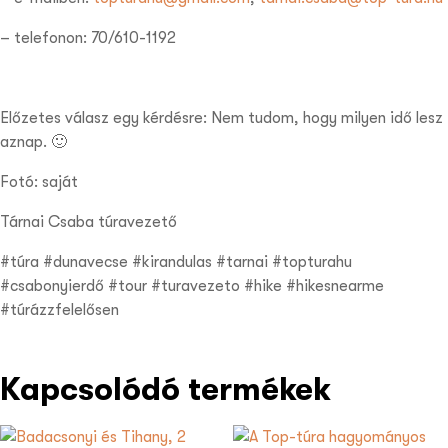
– telefonon: 70/610-1192
Előzetes válasz egy kérdésre: Nem tudom, hogy milyen idő lesz
aznap. 🙂
Fotó: saját
Tárnai Csaba túravezető
#túra #dunavecse #kirandulas #tarnai #topturahu
#csabonyierdő #tour #turavezeto #hike #hikesnearme
#túrázzfelelősen
Kapcsolódó termékek