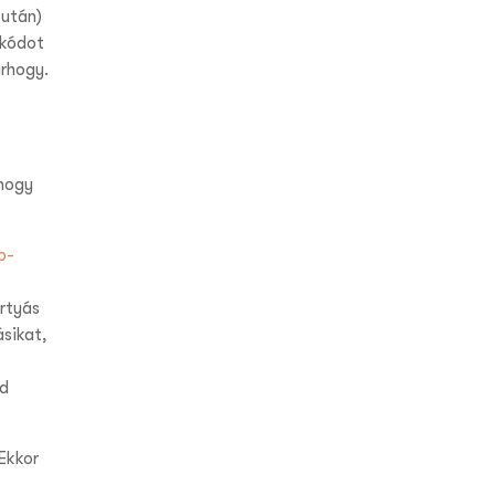
 után)
nkódot
árhogy.
hogy
p-
rtyás
ásikat,
od
Ekkor