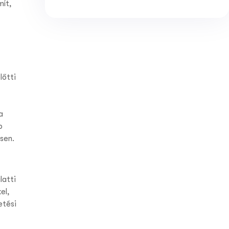
mít,
lőtti
a
b
ösen.
latti
el,
etési