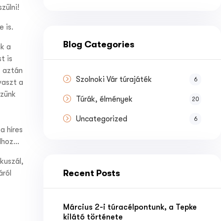
zülni!
e is.
Blog Categories
k a
t is
, aztán
Szolnoki Vár túrajáték
6
vaszt a
szünk
Túrák, élmények
20
Uncategorized
6
a híres
ídhoz…
kuszál,
Recent Posts
áról
Március 2-i túracélpontunk, a Tepke
kilátó története