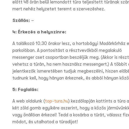
előtt 48 órán belül lemondott túra teljesített túrának szá
mert nehéz helyzetet teremt a szervezéshez.
Szállás:
–
4: Érkezés a helyszínre:
A találkozó 10.30 órakor lesz, a hortobágyi Madárkórház e
parkolóban. A pontosítást a résztvevőkből megalakuló
messenger cset csoportban beszéljük meg. (Akkor is részt
vehetsz a túrán, ha nem használsz messengert.) A többit 
jelentkezők ismeretében tudjuk megbeszélni, hiszen előb
tudnunk kell, hogy hányan érkeznek, és abból hányan köz
5: Foglalás:
A web oldalunk (
top-tura.hu
) kezdőlapján kattints a túra a
két zöld gomb egyikére aszerint, hogy a közös járművünkk
vagy önállóan érkezel! Tedd a kosárba a túrát, válassz fiz
módot, és utalhatod a túradíjat!