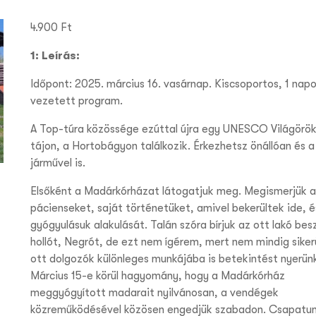
4.900
Ft
1: Leírás:
Időpont: 2025. március 16. vasárnap. Kiscsoportos, 1 napos
vezetett program.
A Top-túra közössége ezúttal újra egy UNESCO Világörö
tájon, a Hortobágyon találkozik. Érkezhetsz önállóan és a
járművel is.
Elsőként a Madárkórházat látogatjuk meg. Megismerjük a 
pácienseket, saját történetüket, amivel bekerültek ide, é
gyógyulásuk alakulását. Talán szóra bírjuk az ott lakó bes
hollót, Negrót, de ezt nem ígérem, mert nem mindig siker
ott dolgozók különleges munkájába is betekintést nyerün
Március 15-e körül hagyomány, hogy a Madárkórház
meggyógyított madarait nyilvánosan, a vendégek
közreműködésével közösen engedjük szabadon. Csapatun