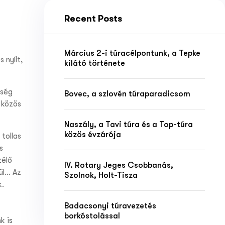
Recent Posts
Március 2-i túracélpontunk, a Tepke
 nyílt,
kilátó története
kség
Bovec, a szlovén túraparadicsom
 közös
Naszály, a Tavi túra és a Top-túra
közös évzárója
tollas
s
zélő
IV. Rotary Jeges Csobbanás,
ül… Az
Szolnok, Holt-Tisza
k.
Badacsonyi túravezetés
borkóstolással
k is