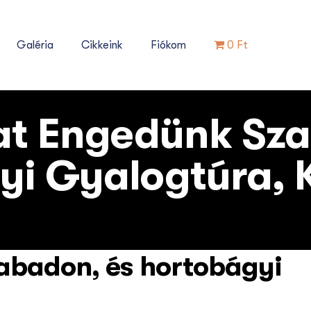
Galéria
Cikkeink
Fiókom
0 Ft
t Engedünk Sza
yi Gyalogtúra, K
badon, és hortobágyi