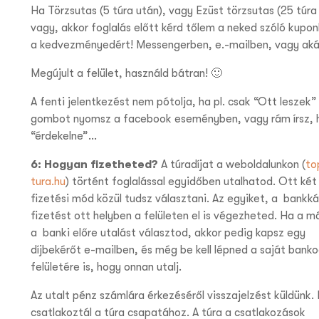
Ha Törzsutas (5 túra után), vagy Ezüst törzsutas (25 túra
vagy, akkor foglalás előtt kérd tőlem a neked szóló kupo
a kedvezményedért! Messengerben, e.-mailben, vagy ak
Megújult a felület, használd bátran! 🙂
A fenti jelentkezést nem pótolja, ha pl. csak “Ott leszek”
gombot nyomsz a facebook eseményben, vagy rám írsz, 
“érdekelne”…
6: Hogyan fizetheted?
A túradíjat a weboldalunkon (
to
tura.hu
) történt foglalással egyidőben utalhatod. Ott két
fizetési mód közül tudsz választani. Az egyiket, a
bankká
fizetést
ott helyben a felületen el is végezheted. Ha a m
a
banki előre utalást
választod, akkor pedig kapsz egy
díjbekérőt e-mailben, és még be kell lépned a saját bank
felületére is, hogy onnan utalj.
Az utalt pénz számlára érkezéséről visszajelzést küldünk. 
csatlakoztál a túra csapatához. A túra a csatlakozások