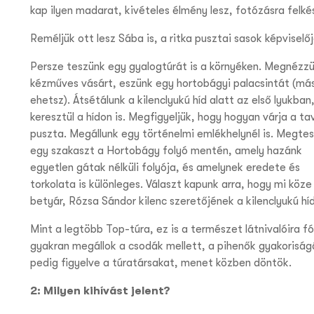
kap ilyen madarat, kivételes élmény lesz, fotózásra felkés
Reméljük ott lesz Sába is, a ritka pusztai sasok képviselőj
Persze teszünk egy gyalogtúrát is a környéken. Megnézzü
kézműves vásárt, eszünk egy hortobágyi palacsintát (más
ehetsz). Átsétálunk a kilenclyukú híd alatt az első lyukban
keresztül a hídon is. Megfigyeljük, hogy hogyan várja a ta
puszta. Megállunk egy történelmi emlékhelynél is. Megte
egy szakaszt a Hortobágy folyó mentén, amely hazánk
egyetlen gátak nélküli folyója, és amelynek eredete és
torkolata is különleges. Választ kapunk arra, hogy mi köze 
betyár, Rózsa Sándor kilenc szeretőjének a kilenclyukú h
Mint a legtöbb Top-túra, ez is a természet látnivalóira fó
gyakran megállok a csodák mellett, a pihen
ők gyakoriság
pedig figyelve a túratársakat, menet közben döntök.
2: Milyen kihívást jelent?