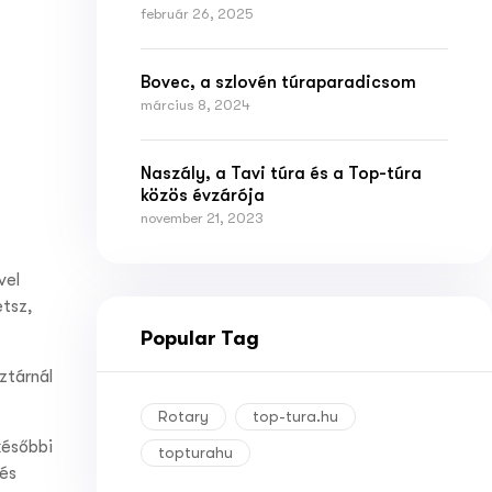
február 26, 2025
Bovec, a szlovén túraparadicsom
március 8, 2024
Naszály, a Tavi túra és a Top-túra
közös évzárója
november 21, 2023
vel
etsz,
Popular Tag
ztárnál
Rotary
top-tura.hu
későbbi
topturahu
dés