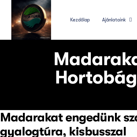
Kezdőlap
Ajánlataink
Madaraka
Hortobág
Madarakat engedünk sza
gyalogtúra, kisbusszal