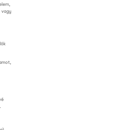
elem,
, vagy
lók
ramot,
vé
.
a)