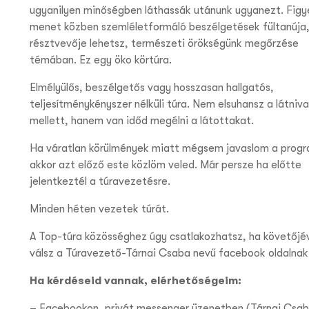
ugyanilyen minőségben láthassák utánunk ugyanezt. Figy
menet közben szemléletformáló beszélgetések fültanúja
résztvevője lehetsz, természeti örökségünk megőrzése
témában. Ez egy öko körtúra.
Elmélyülős, beszélgetős vagy hosszasan hallgatós,
teljesítménykényszer nélküli túra. Nem elsuhansz a látniva
mellett, hanem van időd megélni a látottakat.
Ha váratlan körülmények miatt mégsem javaslom a prog
akkor azt előző este közlöm veled. Már persze ha előtte
jelentkeztél a túravezetésre.
Minden héten vezetek túrát.
A Top-túra közösséghez úgy csatlakozhatsz, ha követőjé
válsz a Túravezető-Tárnai Csaba nevű facebook oldalnak
Ha kérdéseid vannak, elérhetőségeim:
– Facebookon, privát messenger üzenetben (Tárnai Csab