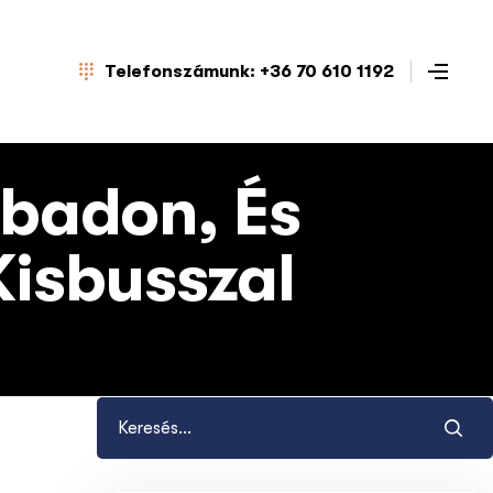
Telefonszámunk: +36 70 610 1192
badon, És
isbusszal