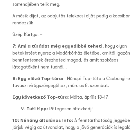
sorrendjében telik meg.
A másik díjat, az odajutás telekocsi díját pedig a kocsiba
rendezzük.
Szép Kártya: –
7: Ami a túrádat még egyedibbé teheti
,
hogy olyan
betekintést nyersz a Madárkórház életébe, amitől igazán
bennfentesnek érezheted magad, és amit szokásos
látogatóként nem tudnál…
8: Egy előző Top-túra:
Nőnapi Top-túta a Csabonyi-e
tavaszi virágszőnyegéhez, március 8. szombat.
Egy következő Top-túra
: Málta, április 13-17.
Tuti tipp:
Rétegesen öltözködj!
10: Néhány általános info:
A fenntarthatóság jegyébe
járjuk végig az útvonalat, hogy a jövő generációk is legal