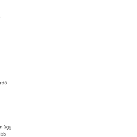
n
rdő
n úgy
ább