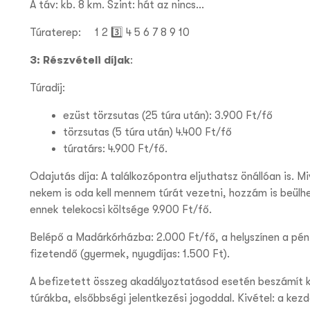
A táv: kb. 8 km. Szint: hát az nincs…
Túraterep:
1 2 3️⃣
4 5
6 7 8 9 10
3: Részvételi díjak
:
Túradíj:
ezüst törzsutas (25 túra után): 3.900 Ft/fő
törzsutas (5 túra után) 4.400 Ft/fő
túratárs: 4.900 Ft/fő.
Odajutás díja: A találkozópontra eljuthatsz önállóan is. Mi
nekem is oda kell mennem túrát vezetni, hozzám is beülh
ennek telekocsi költsége 9.900 Ft/fő.
Belépő a Madárkórházba: 2.000 Ft/fő, a helyszínen a pén
fizetendő (gyermek, nyugdíjas: 1.500 Ft).
A befizetett összeg akadályoztatásod esetén beszámít 
túrákba, elsőbbségi jelentkezési jogoddal. Kivétel: a kez